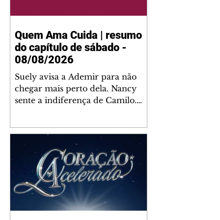
Quem Ama Cuida | resumo
do capítulo de sábado -
08/08/2026
Suely avisa a Ademir para não
chegar mais perto dela. Nancy
sente a indiferença de Camilo.
Tiago diz a Ingrid que ela não
tem competência para presidir a
joalheria. André conta a Pedro
que a associação de advogados
expulsou Ademir. Laurentino
contrata Adriana para servir no
restaurante. Adriana vê Pedro e
Bruna no restaurante. Bruna
provoca Adriana. Dora pede
ajuda a André para marcar um