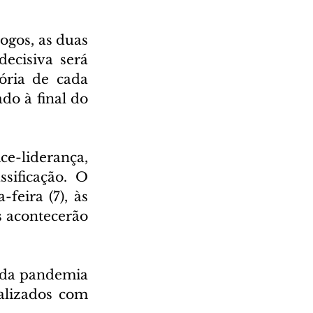
gos, as duas 
ecisiva será 
ória de cada 
do à final do 
-liderança, 
sificação. O 
eira (7), às 
s acontecerão 
a da pandemia 
alizados com 