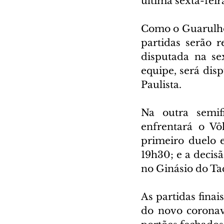
última sexta-feir
Como o Guarulhos
partidas serão r
disputada na se
equipe, será disp
Paulista.
Na outra semifi
enfrentará o Vôl
primeiro duelo en
19h30; e a decisã
no Ginásio do Ta
As partidas finai
do novo coronaví