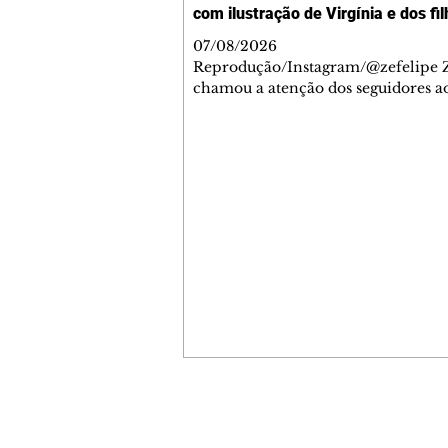
com ilustração de Virgínia e dos fi
07/08/2026
Reprodução/Instagram/@zefelipe Z
chamou a atenção dos seguidores ao
um detalhe especial de sua nova ae
O cantor compartilhou nesta quinta
6, registros do jatinho recém-adqui
mostrou que decidiu personalizar 
com uma ilustração que reúne Virg
Fonseca e os três filhos que eles ti
juntos: Maria Alice, Maria Flor e Jo
Leonardo. Na imagem, aparecem o
apelidos dos integrantes da família,
eles "Papai", "Mamãe",
Contato comercial
mmjornale@gmail.com