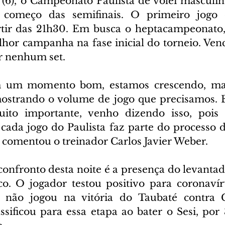
 (6), o Campeonato Paulista de vôlei masculino
 começo das semifinais. O primeiro jogo 
rtir das 21h30. Em busca o heptacampeonato,
lhor campanha na fase inicial do torneio. Venc
r nenhum set.
m um momento bom, estamos crescendo, ma
ostrando o volume de jogo que precisamos. Es
to importante, venho dizendo isso, pois 
 cada jogo do Paulista faz parte do processo d
, comentou o treinador Carlos Javier Weber.
confronto desta noite é a presença do levantad
o. O jogador testou positivo para coronavír
 e não jogou na vitória do Taubaté contra 
sificou para essa etapa ao bater o Sesi, por 3