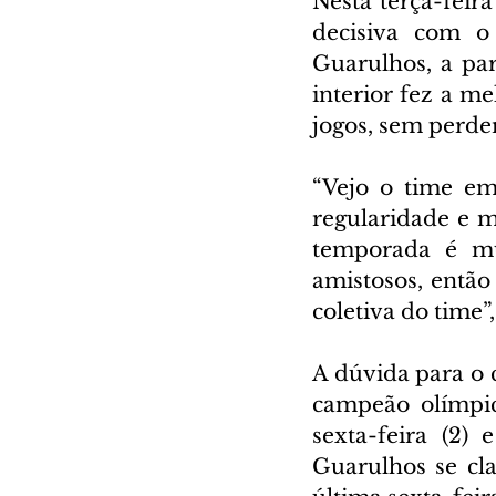
Nesta terça-feira
decisiva com o
Guarulhos, a pa
interior fez a me
jogos, sem perde
“Vejo o time e
regularidade e m
temporada é mui
amistosos, então
coletiva do time”
A dúvida para o 
campeão olímpic
sexta-feira (2)
Guarulhos se clas