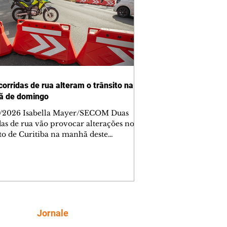
corridas de rua alteram o trânsito na
ã de domingo
/2026 Isabella Mayer/SECOM Duas
das de rua vão provocar alterações no
ito de Curitiba na manhã deste
go (9/8). As mudanças começam às
e afetam principalmente as regiões do
m das Américas e do Água Verde.
es de trânsito e monitores farão o
anhamento das provas. A orientação
a que os motoristas programem os
camentos com antecedência,
Siga
Jornale
tem a sinalização provisória e as