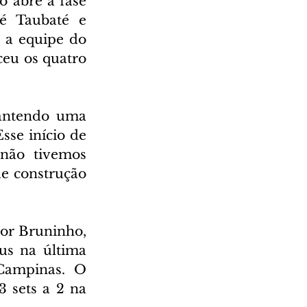
 abre a fase 
é Taubaté e 
 a equipe do 
eu os quatro 
ntendo uma 
se início de 
não tivemos 
e construção 
or Bruninho, 
us na última 
Campinas. O 
 sets a 2 na 