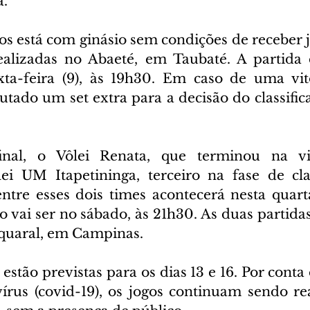
a.
 está com ginásio sem condições de receber jo
ealizadas no Abaeté, em Taubaté. A partida d
xta-feira (9), às 19h30. Em caso de uma vit
utado um set extra para a decisão do classifica
nal, o Vôlei Renata, que terminou na vice
ei UM Itapetininga, terceiro na fase de clas
tre esses dois times acontecerá nesta quarta-f
o vai ser no sábado, às 21h30. As duas partida
quaral, em Campinas.
s estão previstas para os dias 13 e 16. Por cont
rus (covid-19), os jogos continuam sendo re