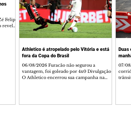
lhos
é Felipe
 revelar
ronave.
-feira,
rido e
Athletico é atropelado pelo Vitória e está
Duas 
o espaço
fora da Copa do Brasil
manh
inia
veram
06/08/2026 Furacão não segurou a
07/08
sé
vantagem, foi goleado por 4x0 Divulgação
corri
s
O Athletico encerrou sua campanha na
trâns
 entre
Copa do Brasil nesta quinta-feira (6), em
domin
uma noite infeliz em Salvador (BA). O time
5h30 
paranaense foi superado por 4×0 pelo
Jardi
Vitória, no Barradão, e viu derreter a
Agent
vantagem de dois gols que levou da Arena
acomp
da Baixada. A equipe baiana marcou dois
é par
gols em cada tempo. Renê e Erick
deslo
Editorias
Editais Certificados
balançaram a rede no primeiro. Renê e
respei