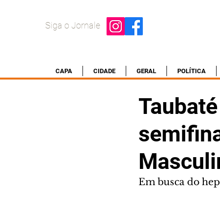
Siga o Jornale
CAPA
CIDADE
GERAL
POLÍTICA
Taubaté
semifina
Masculi
Em busca do hepta