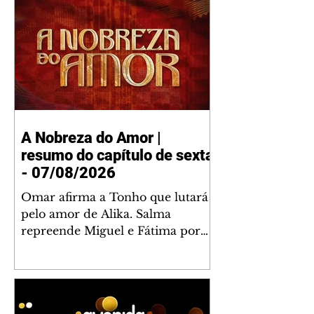
A Nobreza do Amor |
resumo do capítulo de sexta
- 07/08/2026
Omar afirma a Tonho que lutará
pelo amor de Alika. Salma
repreende Miguel e Fátima por
terem sido rudes com Omar.
Maria Helena aconselha Manoel
sobre seu namoro com Ana
Maria. Pressionado, Bakari revela