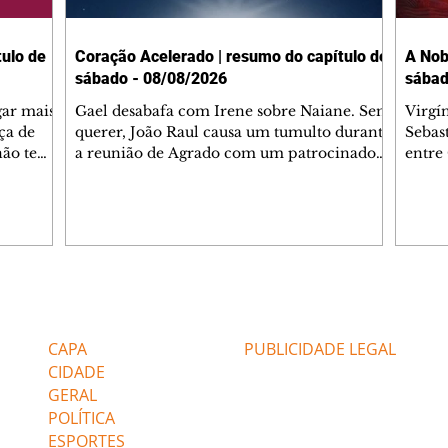
ulo de
Coração Acelerado | resumo do capítulo de
A Nob
sábado - 08/08/2026
sábad
gar mais
Gael desabafa com Irene sobre Naiane. Sem
Virgí
ça de
querer, João Raul causa um tumulto durante
Sebas
 não tem
a reunião de Agrado com um patrocinador.
entre
ia.
Zilá orienta Osmar a seguir Cinara, que
que B
ão de
percebe a movimentação e alerta Ronei.
nega 
ntino
Palhares confronta Cinara sobre a
Tonho
aproximação com Ronei. Eduarda pensa
a fam
una no
em pedir a Valéria para ficar com Sol. Gael
com O
a. Dora
decide terminar com Naiane. João Raul
e é d
m
inventa para Agrado que não está
comen
Editorias
Editais Certificados
Lyris
conseguindo conviver com seu sucesso, e
tungs
urante de
termina o relacionamento dos dois.
Dióge
CAPA
PUBLICIDADE LEGAL
CIDADE
GERAL
POLÍTICA
ESPORTES