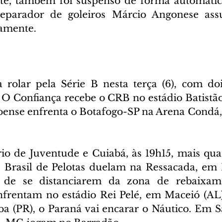
e, também foi suspenso de forma automática
reparador de goleiros Márcio Angonese ass
namente.
rolar pela Série B nesta terça (6), com doi
 O Confiança recebe o CRB no estádio Batistão
coense enfrenta o Botafogo-SP na Arena Condá
 de Juventude e Cuiabá, às 19h15, mais quat
e Brasil de Pelotas duelam na Ressacada, em F
 de se distanciarem da zona de rebaixam
nfrentam no estádio Rei Pelé, em Maceió (AL)
ba (PR), o Paraná vai encarar o Náutico. Em Sa