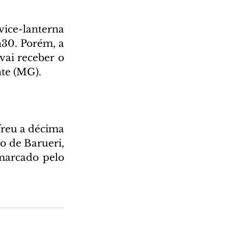
ce-lanterna 
30. Porém, a 
ai receber o 
nte (MG).
reu a décima 
 de Barueri, 
marcado pelo 