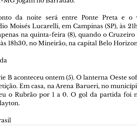
ca-MG jogam no Barradão.
nto da noite será entre Ponte Preta e o vi
dio Moisés Lucarelli, em Campinas (SP), às 21h
penas na quinta-feira (8), quando o Cruzeiro v
às 18h30, no Mineirão, na capital Belo Horizo
ada
ie B aconteceu ontem (5). O lanterna Oeste sof
tição. Em casa, na Arena Barueri, no município
u o Rubrão por 1 a 0. O gol da partida foi 
layton.
asil