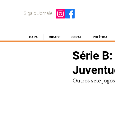
Siga o Jornale
CAPA
CIDADE
GERAL
POLÍTICA
Série B:
Juventu
Outros sete jogo