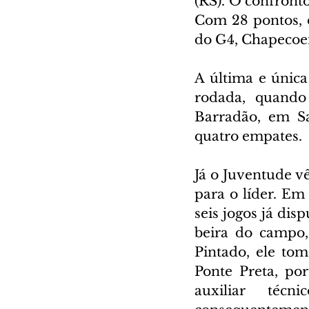
(RS). O confronto
Com 28 pontos, o
do G4, Chapecoen
A última e única
rodada, quando 
Barradão, em Sal
quatro empates.
Já o Juventude vê
para o líder. Em 
seis jogos já dis
beira do campo,
Pintado, ele tom
Ponte Preta, po
auxiliar téc