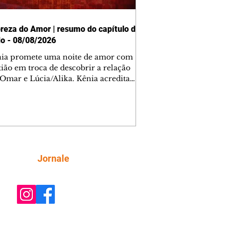
reza do Amor | resumo do capítulo de
o - 08/08/2026
nia promete uma noite de amor com
tião em troca de descobrir a relação
 Omar e Lúcia/Alika. Kênia acredita
inta esteja mesmo ao lado de Jendal, e
o convite para jantar com os dois.
 desabafa com Casemiro e conta que
ília de Lúcia/Alika tem uma dívida
mar. Ana Maria vai à casa de Manoel
estratada por Fortunato. José e Omar
tam sobre a possível jazida de
Siga
Jornale
tênio na região. Virgínia provoca
nes na frente de Marta. Binta s