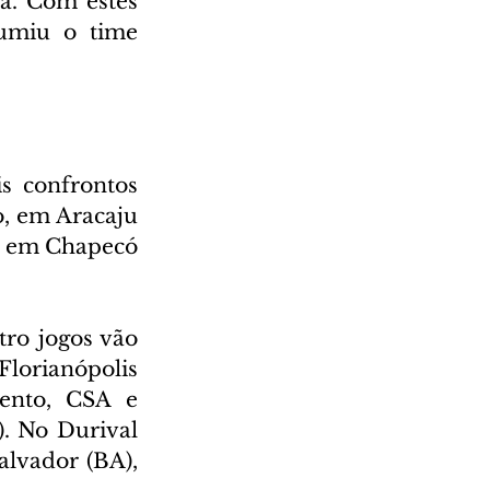
. Com estes 
umiu o time 
s confrontos 
, em Aracaju 
, em Chapecó 
ro jogos vão 
lorianópolis 
ento, CSA e 
. No Durival 
lvador (BA), 