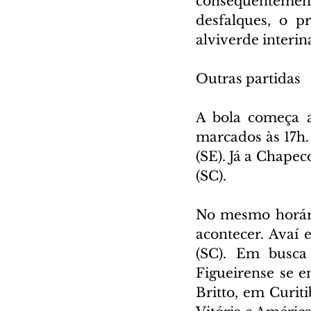
consequentement
desfalques, o p
alviverde interi
Outras partidas
A bola começa a 
marcados às 17h.
(SE). Já a Chape
(SC).
No mesmo horário
acontecer. Avaí 
(SC). Em busca
Figueirense se e
Britto, em Curiti