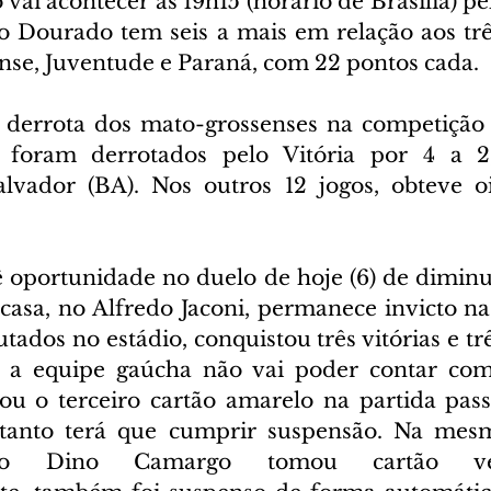
 vai acontecer às 19h15 (horário de Brasília) pel
 Dourado tem seis a mais em relação aos três
se, Juventude e Paraná, com 22 pontos cada.
 derrota dos mato-grossenses na competição f
foram derrotados pelo Vitória por 4 a 2,
vador (BA). Nos outros 12 jogos, obteve oit
 oportunidade no duelo de hoje (6) de diminuir
casa, no Alfredo Jaconi, permanece invicto na 
putados no estádio, conquistou três vitórias e tr
 a equipe gaúcha não vai poder contar com 
ou o terceiro cartão amarelo na partida pass
rtanto terá que cumprir suspensão. Na mesma
nico Dino Camargo tomou cartão ve