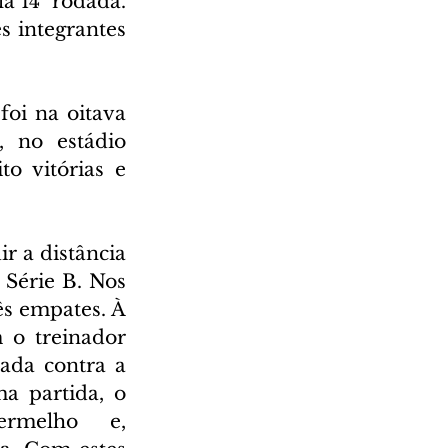
a 14ª rodada. 
 integrantes 
oi na oitava 
 no estádio 
o vitórias e 
 a distância 
Série B. Nos 
ês empates. À 
o treinador 
ada contra a 
 partida, o 
rmelho e, 