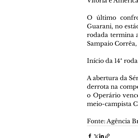
Vitória e Améri
O último confro
Guarani, no está
rodada termina a
Sampaio Corrêa, 
Início da 14ª rod
A abertura da Sér
derrota na compe
o Operário vence
meio-campista C
Fonte: Agência Br