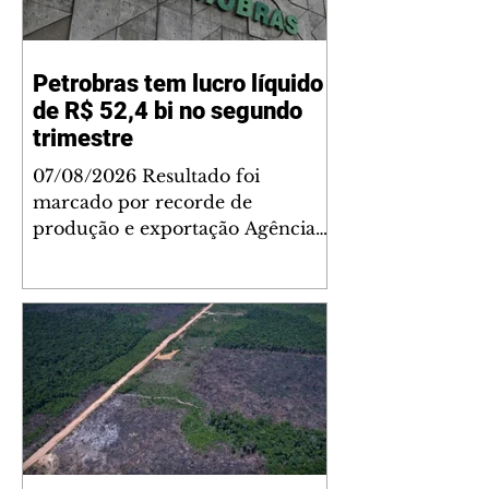
Petrobras tem lucro líquido
de R$ 52,4 bi no segundo
trimestre
07/08/2026 Resultado foi
marcado por recorde de
produção e exportação Agência
Brasil A Petrobras teve lucro
líquido de R$ 52,4 bilhões (US$
10,4 bilhões) no segundo trimestre
de 2026, 97% a mais em
comparação ao mesmo período
de 2025. Esse é um dos maiores
resultados trimestrais da série
histórica. Segundo a empresa, o
resultado foi marcado por