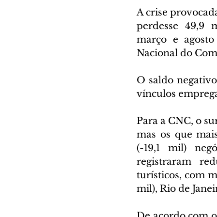
A crise provocad
perdesse 49,9 m
março e agosto 
Nacional do Comé
O saldo negativ
vínculos empregat
Para a CNC, o su
mas os que mais
(-19,1 mil) neg
registraram re
turísticos, com m
mil), Rio de Janei
De acordo com o 