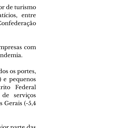
r de turismo 
cios, entre 
onfederação 
empresas com 
pandemia.
s os portes, 
 e pequenos 
ito Federal 
de serviços 
 Gerais (-5,4 
or parte das 