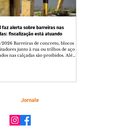
 faz alerta sobre barreiras nas
das: fiscalização está atuando
/2026 Barreiras de concreto, blocos
tadores junto à rua ou trilhos de aço
lados nas calçadas são proibidos. Além
rem obstáculos para a livre circulação
destres, essas estruturas podem causar
rar acidentes de trânsito — e os
ietários dos imóveis podem ser
sabilizados. O alerta é do Instituto de
isa e Planejamento de Ponta Grossa
), que está intensificando a
Siga
Jornale
ização sobre as calçadas, o que inclui
 barreiras. Um ca