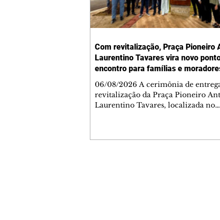
Com revitalização, Praça Pioneiro 
Laurentino Tavares vira novo pont
encontro para famílias e moradore
Jardim Liberdade
06/08/2026 A cerimônia de entreg
revitalização da Praça Pioneiro An
Laurentino Tavares, localizada no
cruzamento da Avenida dos Palma
as ruas Laudelino Pedro da Silva e 
Chrisóstomo Capinan, no Jardim
Liberdade, ocorreu nesta quinta-fei
espaço recebeu melhorias que amp
opções de lazer e convivência da
Contato comercial
comunidade, tornando a praça mai
mmjornale@gmail.com
acessível, segura e confortável para
Telefone: (41) 99978-9956
moradores de todas as idades. Entre
intervenções estão a instalação d
Redação