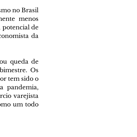
mo no Brasil 
mente menos 
potencial de 
conomista da 
tou queda de 
bimestre. Os 
r tem sido o 
a pandemia, 
o varejista 
como um todo 