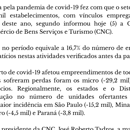
a pela pandemia de covid-19 fez com que o seto
il estabelecimentos, com vínculos empregatí
deste ano, segundo informou hoje (5) a C
rcio de Bens Serviços e Turismo (CNC).
o no período equivale a 16,7% do número de 
ícios nestas atividades verificados antes da 
rto de covid-19 afetou empreendimentos de todo
 sofreram perdas foram os micro (-29,2 mil)
ócios. Regionalmente, os estados e o Distr
dução no número de unidades ofertantes 
aior incidência em São Paulo (-15,2 mil), Minas
ro (-4,5 mil) e Paraná (-3,8 mil).
presidente da CNC, José Roberto Tadros, a mai