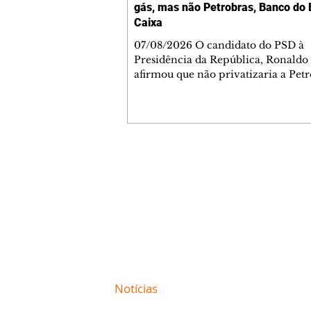
gás, mas não Petrobras, Banco do B
Caixa
07/08/2026 O candidato do PSD à
Presidência da República, Ronaldo
afirmou que não privatizaria a Petr
Banco do Brasil e a Caixa Econômi
Federal, mas admitiu a privatizaçã
segmentos do gás, se eleito. As decl
ocorreram nesta sexta-feira, 7, dur
sabatina da GloboNews. Ao ser que
sobre vender partes da Petrobras, 
Contato comercial
respondeu: "Depende. A Petrobras e
mmjornale@gmail.com
deixando muito a desejar na área de
Telefone: (41) 99978-9956
Em seguida, afirmou: "Agora, você 
Redação
E-mail:
redacaojornale@gmail.com
Site de
Notícias
de Curitiba / Paraná