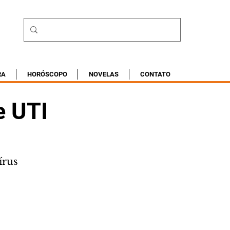
RA
HORÓSCOPO
NOVELAS
CONTATO
e UTI
írus