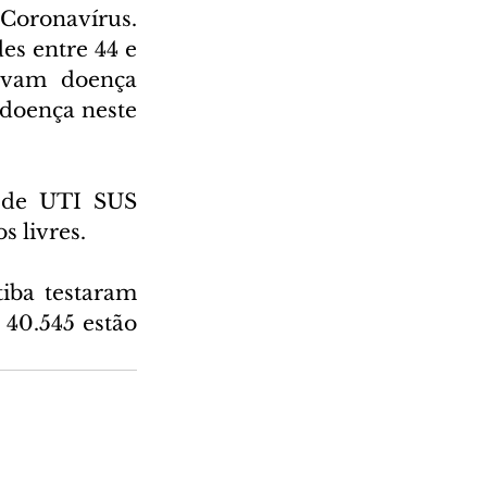
Coronavírus. 
s entre 44 e 
avam doença 
doença neste 
 de UTI SUS 
s livres.
ba testaram 
40.545 estão 