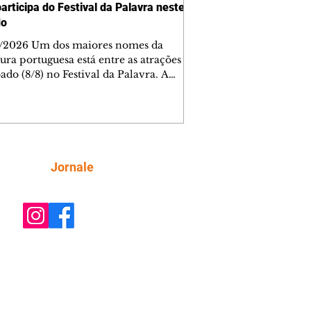
articipa do Festival da Palavra neste
do
/2026 Um dos maiores nomes da
tura portuguesa está entre as atrações
ado (8/8) no Festival da Palavra. A
a edição do evento movimenta
ba com diversos autores locais,
ais e internacionais, incluindo Valter
Mãe. Os ingressos para a mesa do
 foram esgotados em menos de cinco
os. Outras atrações, como mesas de
Siga
Jornale
rsa e espetáculos teatrais, completam
da do dia, totalmente gratuita.
ra AQUI os outros participantes. A De