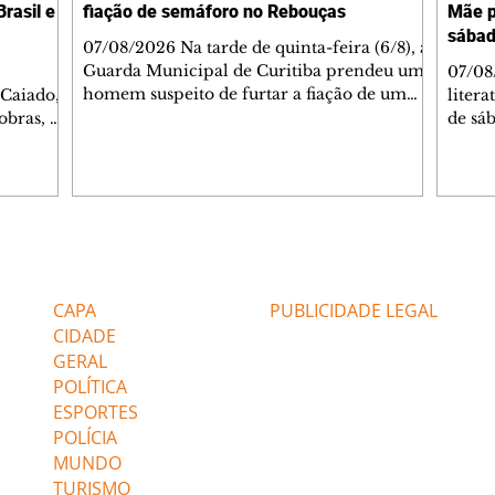
rasil e
fiação de semáforo no Rebouças
Mãe p
sába
07/08/2026 Na tarde de quinta-feira (6/8), a
Guarda Municipal de Curitiba prendeu um
07/08
homem suspeito de furtar a fiação de um
 Caiado,
litera
semáforo no cruzamento das ruas
obras, o
de sáb
Engenheiros Rebouças e Comendador
ca
quart
Franco, no bairro Rebouças. Uma equipe da
o de
Curiti
GM foi acionada pelo Núcleo Matriz para
arações
nacion
atender a uma denúncia de furto no local.
ante
Hugo 
Quando os guardas chegaram, o suspeito já
stionado
autor
havia sido detido por populares, que o
Caiado
minut
Editorias
Editais Certificados
apontaram como autor do crime. Durante a
stá
conve
verificação, os agentes constataram que o s
 gás".
a agen
CAPA
PUBLICIDADE LEGAL
não po
Confi
CIDADE
GERAL
POLÍTICA
ESPORTES
POLÍCIA
MUNDO
TURISMO