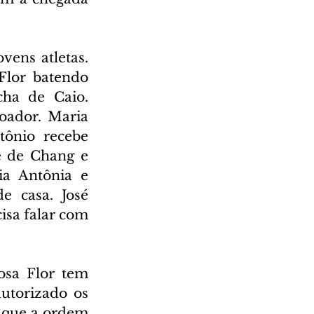
ens atletas. 
lor batendo 
ha de Caio. 
ador. Maria 
ônio recebe 
e de Chang e 
a Antônia e 
 casa. José 
isa falar com 
sa Flor tem 
utorizado os 
 que a ordem 