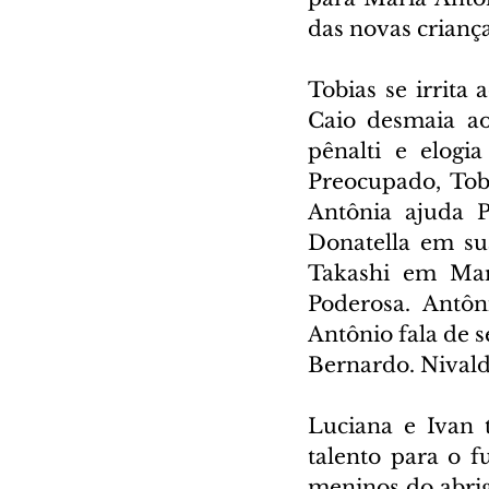
das novas criança
Tobias se irrita 
Caio desmaia ao
pênalti e elogi
Preocupado, Tob
Antônia ajuda P
Donatella em su
Takashi em Mar
Poderosa. Antôn
Antônio fala de s
Bernardo. Nivald
Luciana e Ivan 
talento para o f
meninos do abrig