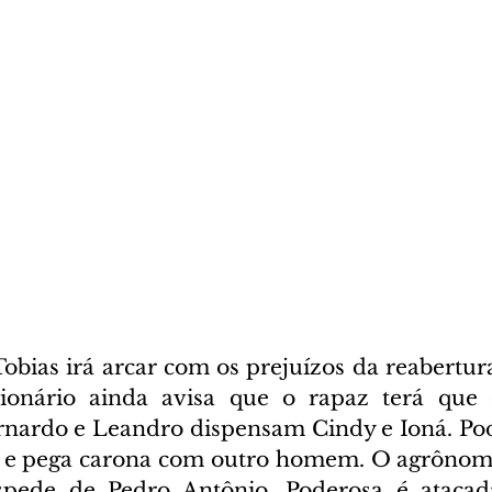
obias irá arcar com os prejuízos da reabertura
onário ainda avisa que o rapaz terá que c
nardo e Leandro dispensam Cindy e Ioná. Pod
l e pega carona com outro homem. O agrônomo
pede de Pedro Antônio. Poderosa é atacada