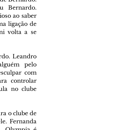
u Bernardo. 
oso ao saber 
a ligação de 
 volta a se 
do. Leandro 
lguém pelo 
sculpar com 
a controlar 
la no clube 
a o clube de 
e. Fernanda 
. Olympia é 