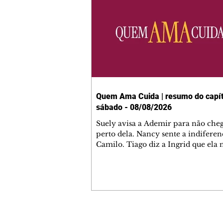
Quem Ama Cuida | resumo do capít
sábado - 08/08/2026
Suely avisa a Ademir para não che
perto dela. Nancy sente a indiferen
Camilo. Tiago diz a Ingrid que ela
competência para presidir a joalher
André conta a Pedro que a associaç
advogados expulsou Ademir. Laure
contrata Adriana para servir no
restaurante. Adriana vê Pedro e Br
restaurante. Bruna provoca Adrian
pede ajuda a André para marcar u
Contato comercial