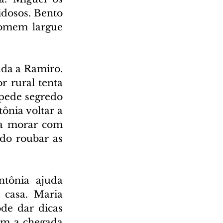
dosos. Bento 
omem largue 
da a Ramiro. 
 rural tenta 
pede segredo 
nia voltar a 
a morar com 
do roubar as 
tônia ajuda 
casa. Maria 
de dar dicas 
om a chegada 