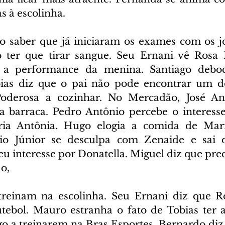
s à escolinha.
ao saber que já iniciaram os exames com os jov
 ter que tirar sangue. Seu Ernani vê Rosa F
a a performance da menina. Santiago deboc
ias diz que o pai não pode encontrar um do
oderosa a cozinhar. No Mercadão, José Ant
a barraca. Pedro Antônio percebe o interess
ia Antônia. Hugo elogia a comida de Mari
io Júnior se desculpa com Zenaide e sai de
eu interesse por Donatella. Miguel diz que prec
o,
treinam na escolinha. Seu Ernani diz que Ro
utebol. Mauro estranha o fato de Tobias ter a
o a treinarem na Bras Esportes. Bernardo diz