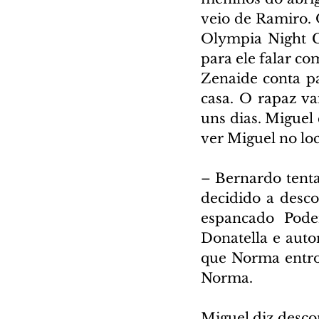
veio de Ramiro. 
Olympia Night Cl
para ele falar c
Zenaide conta pa
casa. O rapaz va
uns dias. Miguel 
ver Miguel no loc
– Bernardo tenta
decidido a desco
espancado Pode
Donatella e autor
que Norma entro
Norma.
Miguel diz desco