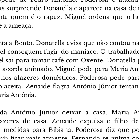
s surpreende Donatella e aparece na casa de i
nta quem é o rapaz. Miguel ordena que o h
e a ameaça.
nta a Bento. Donatella avisa que não contou na
l conseguem fugir do maníaco. O trabalhador
el sai para tomar café com Oxente. Donatella 
 acorda animado. Miguel pede para Maria Antô
 nos afazeres domésticos. Poderosa pede par
 aceita. Zenaide flagra Antônio Júnior tentan
ria Antônia.
a Antônio Júnior deixar a casa. Maria An
azeres de casa. Zenaide expulsa o filho de 
s medidas para Bibiana. Poderosa diz que po
ia ficar mais atraente. Fernanda se anima c