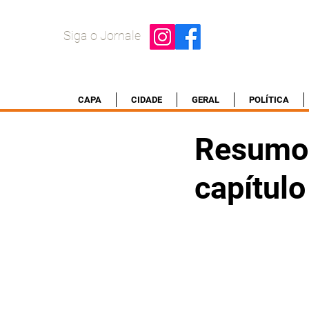
Siga o Jornale
CAPA
CIDADE
GERAL
POLÍTICA
Resumo 
capítulo