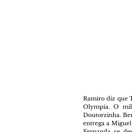
Ramiro diz que T
Olympia. O mili
Doutorzinha. Ber
entrega a Migue
Fernanda se des