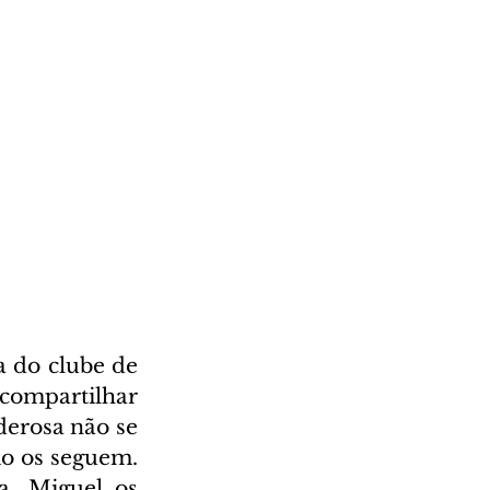
 do clube de 
ompartilhar 
erosa não se 
 os seguem. 
. Miguel os 