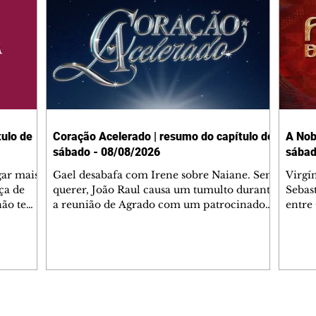
ulo de
Coração Acelerado | resumo do capítulo de
A Nob
sábado - 08/08/2026
sábad
gar mais
Gael desabafa com Irene sobre Naiane. Sem
Virgí
ça de
querer, João Raul causa um tumulto durante
Sebas
 não tem
a reunião de Agrado com um patrocinador.
entre
ia.
Zilá orienta Osmar a seguir Cinara, que
que B
ão de
percebe a movimentação e alerta Ronei.
nega 
ntino
Palhares confronta Cinara sobre a
Tonho
aproximação com Ronei. Eduarda pensa
a fam
una no
em pedir a Valéria para ficar com Sol. Gael
com O
a. Dora
decide terminar com Naiane. João Raul
e é d
m
inventa para Agrado que não está
comen
Editorias
Editais Certificados