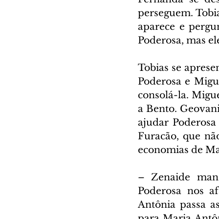
perseguem. Tobia
aparece e pergu
Poderosa, mas el
Tobias se aprese
Poderosa e Migue
consolá-la. Migu
a Bento. Geovani
ajudar Poderosa
Furacão, que não
economias de Ma
– Zenaide mand
Poderosa nos af
Antônia passa a
para Maria Antôn