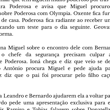
ara Poderosa e avisa que Miguel procuro
 sobre Poderosa com Olympia. Oxente fica furi
 de casa. Poderosa fica radiante ao receber um
cando um teste para o dia seguinte. Geovani
orma.
ona Miguel sobre o encontro dele com Bernar
o chefe da segurança precisam culpar a
 Poderosa. Ioná chega e diz que veio se de
 Antônio procura Miguel e pede ajuda par
 diz que o pai foi procurar pelo filho caçu
a Leandro e Bernardo ajudarem ela a voltar par
do pede uma apresentação exclusiva para el
ir Ramiro e Tobias falarem sobre Donatella