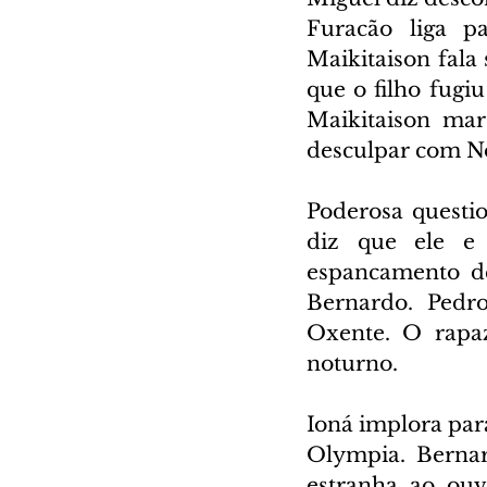
Furacão liga p
Maikitaison fala
que o filho fugiu
Maikitaison mar
desculpar com N
Poderosa questi
diz que ele e 
espancamento de
Bernardo. Pedro
Oxente. O rapaz
noturno.
Ioná implora par
Olympia. Bernar
estranha ao ouv