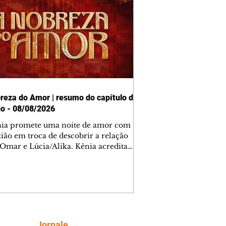
reza do Amor | resumo do capítulo de
o - 08/08/2026
nia promete uma noite de amor com
tião em troca de descobrir a relação
 Omar e Lúcia/Alika. Kênia acredita
inta esteja mesmo ao lado de Jendal, e
o convite para jantar com os dois.
 desabafa com Casemiro e conta que
ília de Lúcia/Alika tem uma dívida
mar. Ana Maria vai à casa de Manoel
estratada por Fortunato. José e Omar
tam sobre a possível jazida de
Siga
Jornale