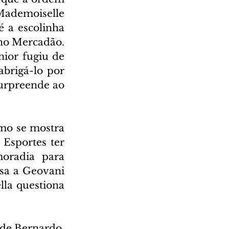
Mademoiselle 
 a escolinha 
no Mercadão. 
ior fugiu de 
brigá-lo por 
urpreende ao 
mo se mostra 
Esportes ter 
oradia para 
sa a Geovani 
a questiona 
de Bernardo. 