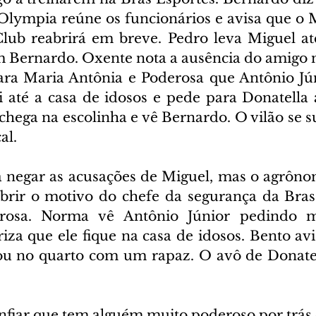
Olympia reúne os funcionários e avisa que o 
ub reabrirá em breve. Pedro leva Miguel até
om Bernardo. Oxente nota a ausência do amigo 
ra Maria Antônia e Poderosa que Antônio Jún
i até a casa de idosos e pede para Donatella a
chega na escolinha e vê Bernardo. O vilão se s
al.
 negar as acusações de Miguel, mas o agrôno
brir o motivo do chefe da segurança da Bras 
rosa. Norma vê Antônio Júnior pedindo m
iza que ele fique na casa de idosos. Bento avi
u no quarto com um rapaz. O avô de Donatell
nfiar que tem alguém muito poderoso por trás 