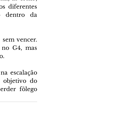
 diferentes 
 dentro da 
 sem vencer. 
 no G4, mas 
o.
na escalação 
objetivo do 
rder fôlego 