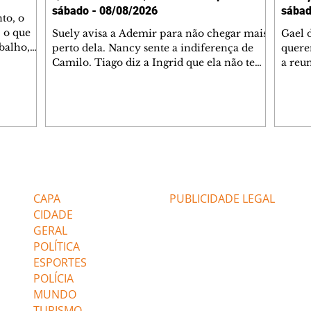
sábado - 08/08/2026
sábad
to, o
 o que
Suely avisa a Ademir para não chegar mais
Gael 
balho,
perto dela. Nancy sente a indiferença de
quere
studo
Camilo. Tiago diz a Ingrid que ela não tem
a reu
da nossa
competência para presidir a joalheria.
Zilá 
miliano
André conta a Pedro que a associação de
perce
r Franco
advogados expulsou Ademir. Laurentino
Palha
ir
contrata Adriana para servir no
aprox
 e
restaurante. Adriana vê Pedro e Bruna no
em pe
-0645.
restaurante. Bruna provoca Adriana. Dora
decid
através
pede ajuda a André para marcar um
inven
Editorias
Editais Certificados
encontro com Suely. Adriana diz a Lyris
conse
que está feliz trabalhando no restaurante de
termi
CAPA
PUBLICIDADE LEGAL
Nanc
CIDADE
GERAL
POLÍTICA
ESPORTES
POLÍCIA
MUNDO
TURISMO