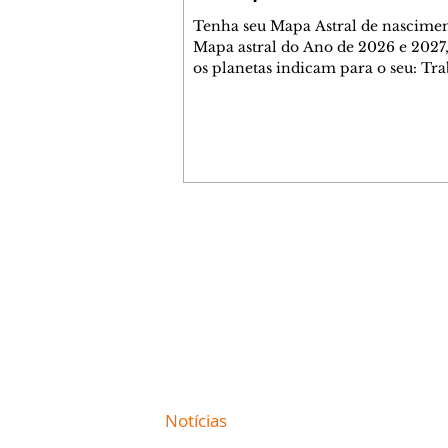
Tenha seu Mapa Astral de nascimen
Mapa astral do Ano de 2026 e 2027,
os planetas indicam para o seu: Tra
Amor, Dinheiro, Saúde e Família. E
com 35 páginas. Adquira já através 
loja virtual ou na loja física: rua E
Perneta 30 – loja 21 – galeria Ceza
– centro – Curitiba. Você pode ped
também através do nosso Whatsapp
receber seu livro virtual: (41) 99719
Escute o programa Bom Dia Astral 
Contato comercial
da Rádio Cultura AM 930 e t
mmjornale@gmail.com
Telefone: (41) 99978-9956
Redação
E-mail:
redacaojornale@gmail.com
Site de
Notícias
de Curitiba / Paraná