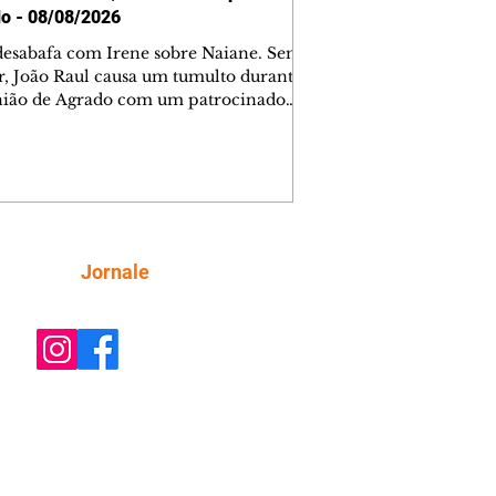
o - 08/08/2026
desabafa com Irene sobre Naiane. Sem
r, João Raul causa um tumulto durante
nião de Agrado com um patrocinador.
orienta Osmar a seguir Cinara, que
be a movimentação e alerta Ronei.
res confronta Cinara sobre a
imação com Ronei. Eduarda pensa
dir a Valéria para ficar com Sol. Gael
e terminar com Naiane. João Raul
ta para Agrado que não está
Siga
Jornale
guindo conviver com seu sucesso, e
na o relacionamento dos dois.