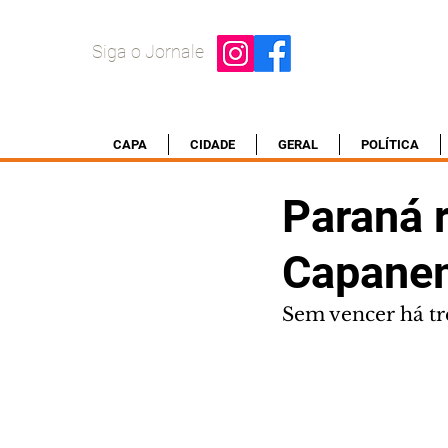
Siga o Jornale
CAPA
CIDADE
GERAL
POLÍTICA
Paraná r
Capane
Sem vencer há trê