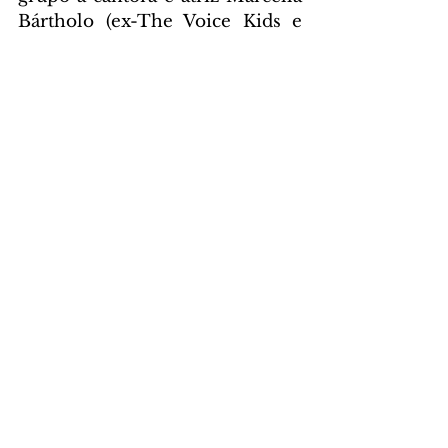
Bártholo (ex-The Voice Kids e 
destaque recente em vários 
espetáculos no Rio de Janeiro, 
como "Brilha La Luna", "Fame", 
"Peter Pan", "Cartas para 
Gonzaguinha", "Aconteceu de 
Acontecer Assim" e "Despertar 
da Primavera"), a relações 
públicas e especialista em 
eventos culturais Anne 
Cantanhede, o publicitário Yan 
Bártholo e o ator Pedro 
Campêlo.
https://www.instagram.com/ince
naoficial/
CULTURA