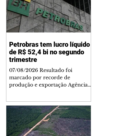
Petrobras tem lucro líquido
de R$ 52,4 bi no segundo
trimestre
07/08/2026 Resultado foi
marcado por recorde de
produção e exportação Agência
Brasil A Petrobras teve lucro
líquido de R$ 52,4 bilhões (US$
10,4 bilhões) no segundo trimestre
de 2026, 97% a mais em
comparação ao mesmo período
de 2025. Esse é um dos maiores
resultados trimestrais da série