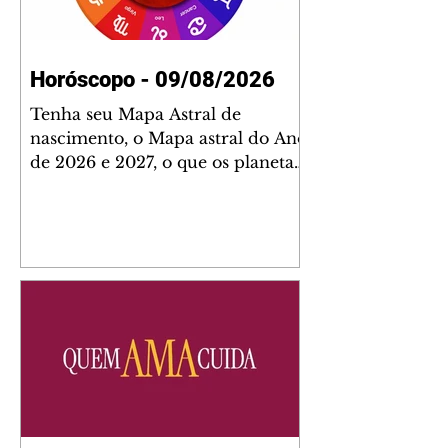
Horóscopo - 09/08/2026
Tenha seu Mapa Astral de
nascimento, o Mapa astral do Ano
de 2026 e 2027, o que os planetas
indicam para o seu: Trabalho,
Amor, Dinheiro, Saúde e Família.
Estudo com 35 páginas. Adquira
já através da nossa loja virtual ou
na loja física: rua Emiliano
Perneta 30 – loja 21 – galeria
Cezar Franco – centro –
Curitiba. Você pode pedir
também através do nosso
Whatsapp e receber seu livro
virtual: (41) 99719-0645. Escute o