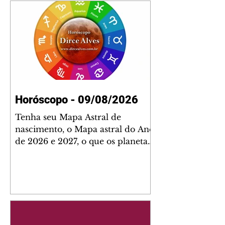
Horóscopo - 09/08/2026
Tenha seu Mapa Astral de
nascimento, o Mapa astral do Ano
de 2026 e 2027, o que os planetas
indicam para o seu: Trabalho,
Amor, Dinheiro, Saúde e Família.
Estudo com 35 páginas. Adquira
já através da nossa loja virtual ou
na loja física: rua Emiliano
Perneta 30 – loja 21 – galeria