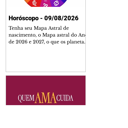
Horóscopo - 09/08/2026
Tenha seu Mapa Astral de
nascimento, o Mapa astral do Ano
de 2026 e 2027, o que os planetas
indicam para o seu: Trabalho,
Amor, Dinheiro, Saúde e Família.
Estudo com 35 páginas. Adquira
já através da nossa loja virtual ou
na loja física: rua Emiliano
Perneta 30 – loja 21 – galeria
Cezar Franco – centro –
Curitiba. Você pode pedir
também através do nosso
Whatsapp e receber seu livro
virtual: (41) 99719-0645. Escute o
programa Bom Dia Astral através