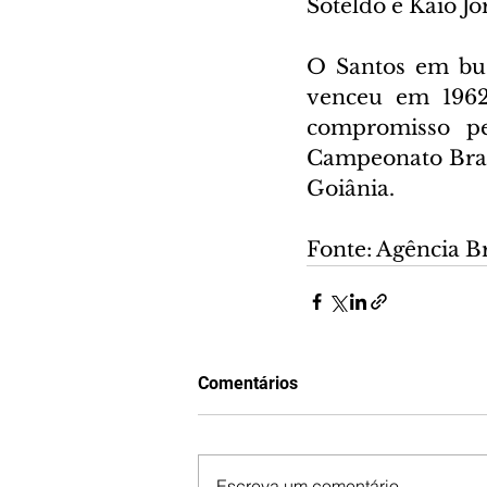
Soteldo e Kaio Jo
O Santos em bus
venceu em 1962
compromisso pel
Campeonato Brasi
Goiânia.
Fonte: Agência Br
Comentários
Escreva um comentário