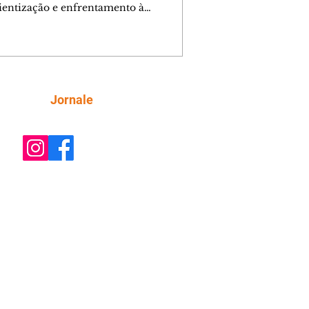
ientização e enfrentamento à
cia contra a mulher, a Prefeitura de
iba, por meio da Secretaria Municipal
porte, Lazer e Juventude (Smelj)
e, no dia 11 de agosto, às 14h, a
a Segura de Si: Defesa Pessoal e
roteção, no Teatro da Vila, na Cidade
Siga
Jornale
rial de Curitiba (CIC). A atividade é
ta e tem como objetivo fortalecer a
onfiança, incentivar o autocuidado e