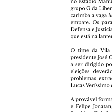
no Estádio Manue
grupo G da Liber
carimba a vaga à
empate. Os para
Defensa e Justici
que está na lant
O time da Vila 
presidente José C
a ser dirigido 
eleições deverã
problemas extra
Lucas Veríssimo 
A provável formaç
e Felipe Jonata