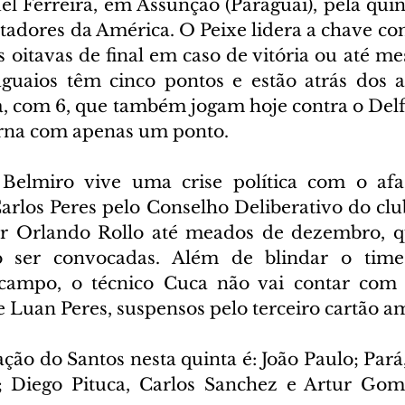
l Ferreira, em Assunção (Paraguai), pela quin
tadores da América. O Peixe lidera a chave com
s oitavas de final em caso de vitória ou até 
guaios têm cinco pontos e estão atrás dos a
a, com 6, que também jogam hoje contra o Delfí
erna com apenas um ponto.
Belmiro vive uma crise política com o afa
arlos Peres pelo Conselho Deliberativo do club
por Orlando Rollo até meados de dezembro, q
o ser convocadas. Além de blindar o time
campo, o técnico Cuca não vai contar com o
e Luan Peres, suspensos pelo terceiro cartão a
ão do Santos nesta quinta é: João Paulo; Pará,
n; Diego Pituca, Carlos Sanchez e Artur Gom