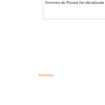
Governo do Paraná foi oficializada
desta quarta-feira (5), em Curitiba. 
coligação liderada pelo atual depu
estadual conta com PDT, PT, PV, P
PCdoB, Rede, PRD e Solidariedade,
indicou Michelle Caputo para a va
vice-governador. A chapa conta a
Contato comercial
Gleisi Hoffmann e Dr. Rosinha para
mmjornale@gmail.com
vagas ao Senado. O ato político foi marcado
Telefone: (41) 99978-9956
pela celebração da formação da col
reuniu
Redação
E-mail:
redacaojornale@gmail.com
Site de
Notícias
de Curitiba / Paraná