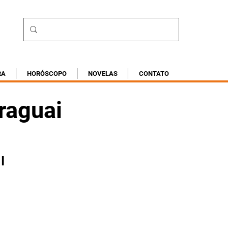
RA
HORÓSCOPO
NOVELAS
CONTATO
raguai
l 