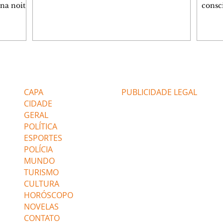
 na noite
consc
A
violên
tado
Curit
SOL,
de Es
 que
promov
ga de
oficin
inda com
Autop
Editorias
Editais Certificados
 as
Indust
gratui
CAPA
PUBLICIDADE LEGAL
igação e
autoc
CIDADE
GERAL
POLÍTICA
ESPORTES
POLÍCIA
MUNDO
TURISMO
CULTURA
HORÓSCOPO
NOVELAS
CONTATO