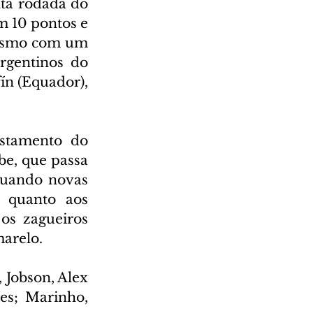
ta rodada do 
 10 pontos e 
mesmo com um 
rgentinos do 
n (Equador), 
stamento do 
e, que passa 
uando novas 
 quanto aos 
s zagueiros 
marelo.
 Jobson, Alex 
es; Marinho, 