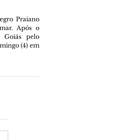
gro Praiano 
ar. Após o 
 Goiás pelo 
mingo (4) em 