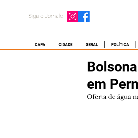
Siga o Jornale
CAPA
CIDADE
GERAL
POLÍTICA
Bolsona
em Per
Oferta de água n