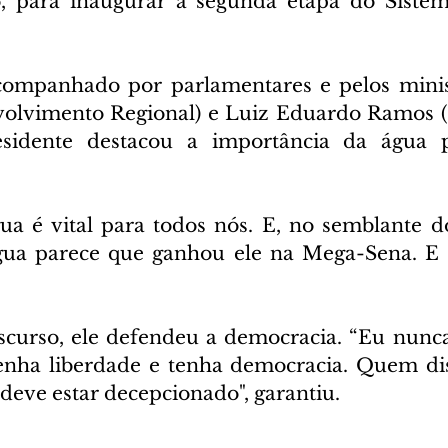
o, para inaugurar a segunda etapa do Sistem
companhado por parlamentares e pelos minist
olvimento Regional) e Luiz Eduardo Ramos (S
esidente destacou a importância da água 
ua é vital para todos nós. E, no semblante do
ua parece que ganhou ele na Mega-Sena. E g
curso, ele defendeu a democracia. “Eu nunca
nha liberdade e tenha democracia. Quem diss
 deve estar decepcionado", garantiu.