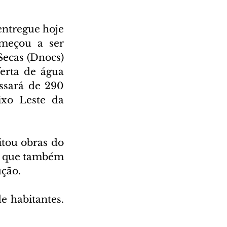
ntregue hoje 
meçou a ser 
ecas (Dnocs) 
erta de água 
sará de 290 
xo Leste da 
tou obras do 
, que também 
ução.
 habitantes. 