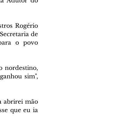
a Adutor do 
ros Rogério 
ecretaria de 
para o povo 
 nordestino, 
anhou sim", 
 abrirei mão 
e que eu ia 