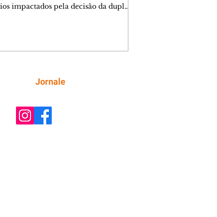
ios impactados pela decisão da dupla.
e decide prestar queixa contra
ica. Gael descobre que Naiane passou
ações sigilosas para Talita. Ronei
ra Verônica novamente e descobre
la deixou Bom Retorno. Gael se
ciona com Naiane. Valéria anuncia
e mudará de país, e Eduarda se
Siga
Jornale
upa com Sol. Palhares desconfia de
a em relação a Zilá. Ronei e Cinara
nfia