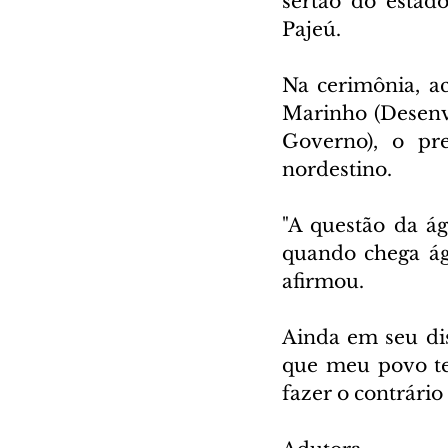
sertão do estad
Pajeú.
Na cerimônia, a
Marinho (Desenv
Governo), o pr
nordestino.
"A questão da ág
quando chega ág
afirmou.
Ainda em seu dis
que meu povo te
fazer o contrário