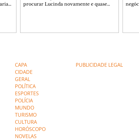
aria
procurar Lucinda novamente e quase
negóc
u
encontra Nina no lixão. Débora se
Janet
do,
preocupa com Jorginho. Monalisa pede que
Verôn
esteve
Olenka não a deixe sozinha. Tufão
inform
 Alika o
encontra Jorginho e o leva para casa. Max é
procu
. Chinua
hostil com Carminha. Diógenes se irrita
que e
quando Tavinho diz que não negociará o
decep
 Pascoal
passe de Roni por causa de sua sexualidade.
que s
Editorias
Editais Certificados
re que
Janaína admite para Jorginho que Lúcio e
preoc
r aos
Max estavam envolvidos na tentativa de
Cinar
CAPA
PUBLICIDADE LEGAL
assalto à
desco
CIDADE
GERAL
POLÍTICA
ESPORTES
POLÍCIA
MUNDO
TURISMO
CULTURA
HORÓSCOPO
NOVELAS