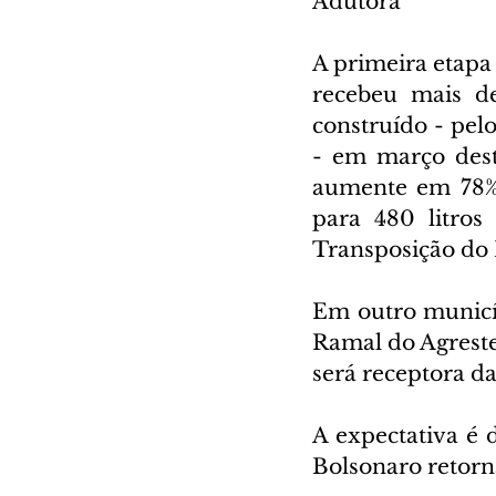
Adutora
A primeira etapa
recebeu mais d
construído - pel
- em março dest
aumente em 78% 
para 480 litros
Transposição do 
Em outro municíp
Ramal do Agreste
será receptora d
A expectativa é 
Bolsonaro retorna