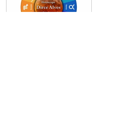
Horóscopo - 09/08/2026
Tenha seu Mapa Astral de
nascimento, o Mapa astral do Ano
de 2026 e 2027, o que os planetas
indicam para o seu: Trabalho,
Amor, Dinheiro, Saúde e Família.
Estudo com 35 páginas. Adquira
já através da nossa loja virtual ou
na loja física: rua Emiliano
Perneta 30 – loja 21 – galeria
Cezar Franco – centro –
Curitiba. Você pode pedir
também através do nosso