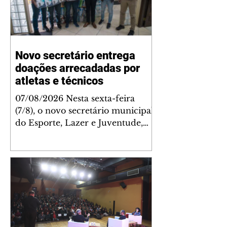
Novo secretário entrega
doações arrecadadas por
atletas e técnicos
07/08/2026 Nesta sexta-feira
(7/8), o novo secretário municipal
do Esporte, Lazer e Juventude,
José Antônio de Melo Filho, fez a
entrega de 5.873 fraldas
geriátricas arrecadadas durante a
Campanha de Atenção à Pessoa
Idosa à Fundação de Ação Social
(FAS). A doação é uma
contrapartida social de atletas,
paratletas, técnicos e instituições