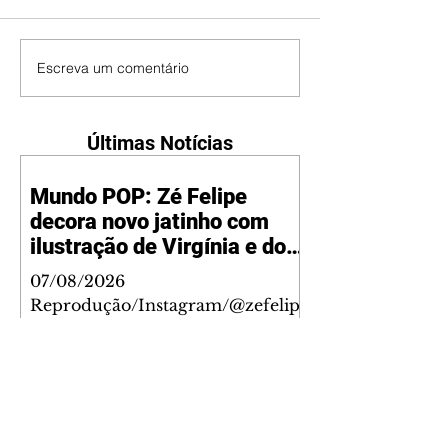
Escreva um comentário
Últimas Notícias
Mundo POP: Zé Felipe
decora novo jatinho com
ilustração de Virgínia e dos
filhos
07/08/2026
Reprodução/Instagram/@zefelip
e Zé Felipe chamou a atenção dos
seguidores ao revelar um detalhe
especial de sua nova aeronave. O
cantor compartilhou nesta
quinta-feira, 6, registros do