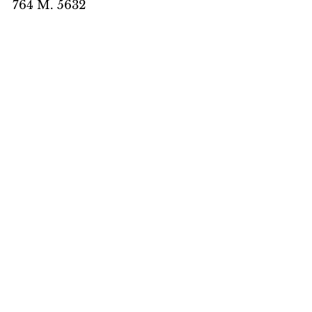
764 M. 5632
Aquário – A Lua no seu signo 
promete um dia cheio de boas 
energias no trabalho e lar. Estará 
mais livre para realizar compras 
e negócios. Dê mais apoio à sua 