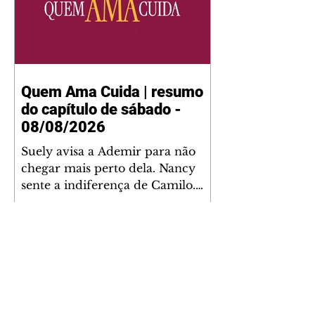
Quem Ama Cuida | resumo
do capítulo de sábado -
08/08/2026
Suely avisa a Ademir para não
chegar mais perto dela. Nancy
sente a indiferença de Camilo.
Tiago diz a Ingrid que ela não
tem competência para presidir a
joalheria. André conta a Pedro
que a associação de advogados
expulsou Ademir. Laurentino
contrata Adriana para servir no
restaurante. Adriana vê Pedro e