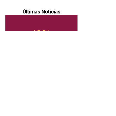
Últimas Notícias
Quem Ama Cuida | resumo
do capítulo de sábado -
08/08/2026
Suely avisa a Ademir para não
chegar mais perto dela. Nancy
sente a indiferença de Camilo.
Tiago diz a Ingrid que ela não
tem competência para presidir a