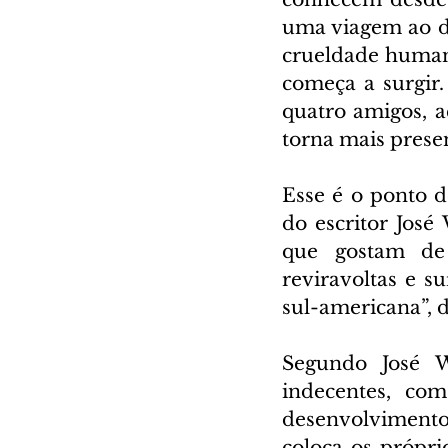
uma viagem ao d
crueldade human
começa a surgir
quatro amigos, 
torna mais prese
Esse é o ponto d
do escritor José
que gostam de 
reviravoltas e s
sul-americana”, d
Segundo José W
indecentes, com
desenvolvimento 
coloca os própri