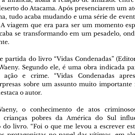
eserto do Atacama. Após presenciarem um ato
a, tudo acaba mudando e uma série de evento
. A viagem que era para ser um momento espe
acaba se transformando em um pesadelo, onde
nte.
e partida do livro “Vidas Condenadas” (Editor
 Waeny. Segundo ele, é uma obra indicada para
ação e crime. “Vidas Condenadas aprese
urpresas sobre um assunto muito importante 
estaca o autor.
aeny, o conhecimento de atos criminosos
 crianças pobres da América do Sul influ
do livro. “Foi o que me levou a escrever est
os protagonistas no papel das vítimas, em algu