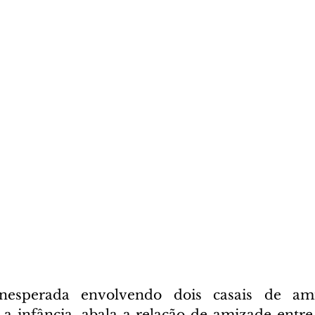
nesperada envolvendo dois casais de ami
 infância, abala a relação de amizade entre 