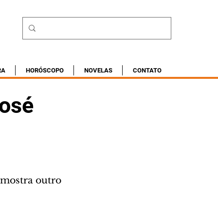
RA
HORÓSCOPO
NOVELAS
CONTATO
José
mostra outro 