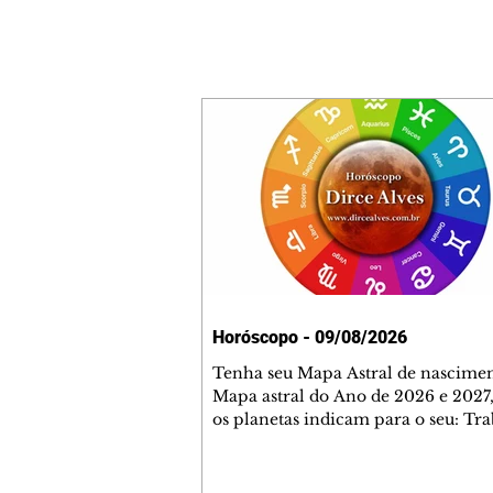
Horóscopo - 09/08/2026
Tenha seu Mapa Astral de nascimen
Mapa astral do Ano de 2026 e 2027,
os planetas indicam para o seu: Tra
Amor, Dinheiro, Saúde e Família. E
com 35 páginas. Adquira já através 
loja virtual ou na loja física: rua E