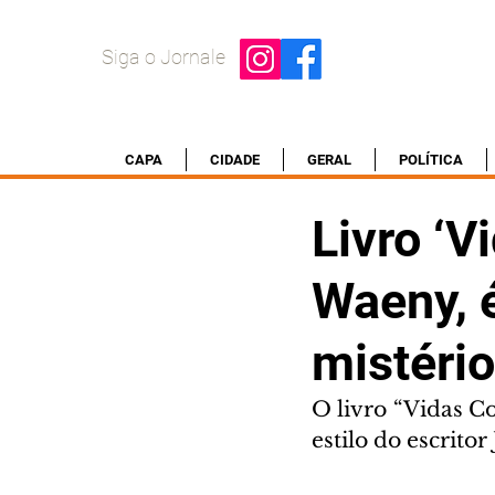
Siga o Jornale
CAPA
CIDADE
GERAL
POLÍTICA
Livro ‘V
Waeny, 
mistério
O livro “Vidas C
estilo do escrito