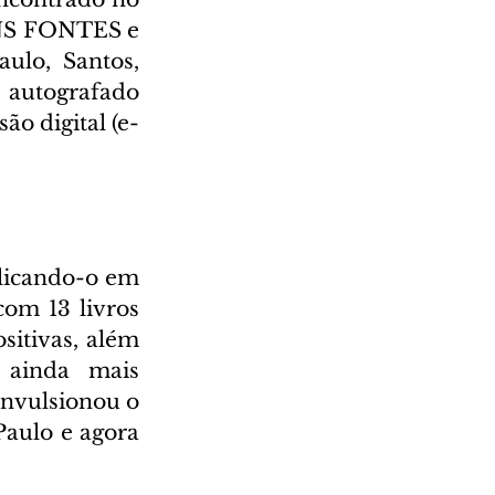
INS FONTES e 
lo, Santos, 
 autografado 
o digital (e-
licando-o em 
om 13 livros 
sitivas, além 
ainda mais 
nvulsionou o 
aulo e agora 