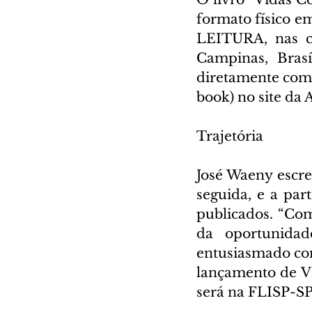
formato físico e
LEITURA, nas ci
Campinas, Brasí
diretamente com o
book) no site da
Trajetória
José Waeny escre
seguida, e a par
publicados. “Com 
da oportunidad
entusiasmado com
lançamento de Vi
será na FLISP-SP