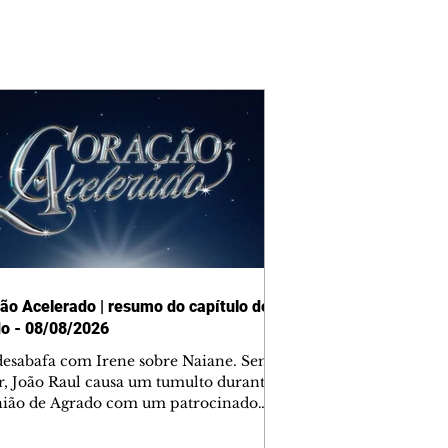
ão Acelerado | resumo do capítulo de
o - 08/08/2026
desabafa com Irene sobre Naiane. Sem
r, João Raul causa um tumulto durante
nião de Agrado com um patrocinador.
orienta Osmar a seguir Cinara, que
be a movimentação e alerta Ronei.