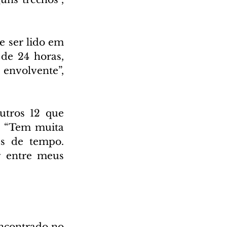
 ser lido em 
e 24 horas, 
nvolvente”, 
utros 12 que 
. “Tem muita 
s de tempo. 
 entre meus 
ncontrado no 