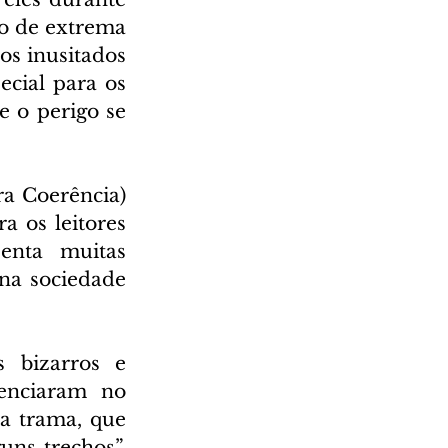
 de extrema 
s inusitados 
cial para os 
 o perigo se 
a Coerência) 
 os leitores 
nta muitas 
na sociedade 
 bizarros e 
enciaram no 
a trama, que 
ns trechos”, 