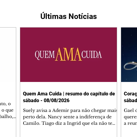
Últimas Notícias
Quem Ama Cuida | resumo do capítulo de
Coraç
sábado - 08/08/2026
sábad
to, o
 o que
Suely avisa a Ademir para não chegar mais
Gael 
balho,
perto dela. Nancy sente a indiferença de
quere
studo
Camilo. Tiago diz a Ingrid que ela não tem
a reu
da nossa
competência para presidir a joalheria.
Zilá 
miliano
André conta a Pedro que a associação de
perce