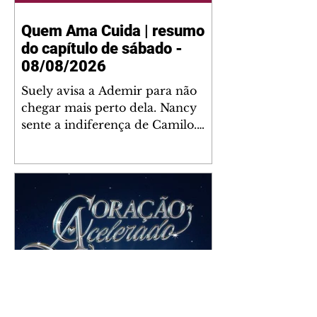
Quem Ama Cuida | resumo
do capítulo de sábado -
08/08/2026
Suely avisa a Ademir para não
chegar mais perto dela. Nancy
sente a indiferença de Camilo.
Tiago diz a Ingrid que ela não
tem competência para presidir a
joalheria. André conta a Pedro
que a associação de advogados
expulsou Ademir. Laurentino
contrata Adriana para servir no
restaurante. Adriana vê Pedro e
Bruna no restaurante. Bruna
provoca Adriana. Dora pede
ajuda a André para marcar um
Coração Acelerado | resumo
encontro com Suely. Adriana diz