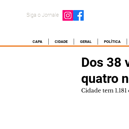
Siga o Jornale
CAPA
CIDADE
GERAL
POLÍTICA
Dos 38 
quatro 
Cidade tem 1.18