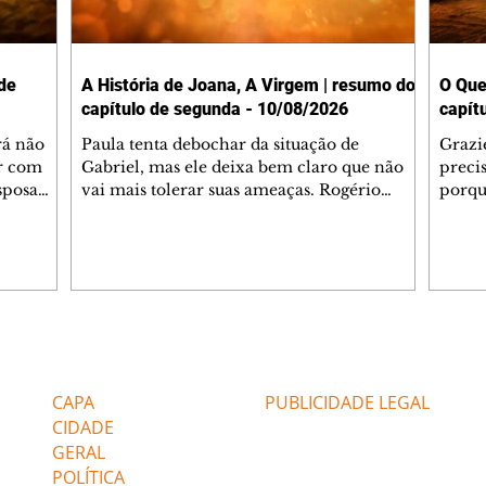
de
A História de Joana, A Virgem | resumo do
O Que
capítulo de segunda - 10/08/2026
capít
rá não
Paula tenta debochar da situação de
Grazi
ar com
Gabriel, mas ele deixa bem claro que não
preci
esposa
vai mais tolerar suas ameaças. Rogério
porqu
 Diante
consegue executar seu plano e reúne o
Monts
iz que
conselho da empresa para se nomear
José L
o tempo,
presidente da cervejaria. Jenny se cansa das
Monts
itica
cobranças de Yadira e lhe impõe um limite,
probl
a e
ressaltando que ela só se envolveu com ela
nenhu
 que não
por despeito. Rogério remove os amigos de
corre
l.
Gabriel de seus cargos na empresa e oferece
chama
Editorias
Editais Certificados
e já está
a eles uma rescisão justa. Graças à
teve 
intervenção de Quiroz, Gabriel é trans
pede a
CAPA
PUBLICIDADE LEGAL
resid
CIDADE
GERAL
POLÍTICA