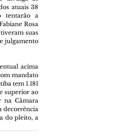
os atuais 38 
tentarão a 
Fabiane Rosa 
tiveram suas 
e julgamento 
entual acima 
 com mandato 
iba tem 1.181 
 superior ao 
r na Câmara 
decorrência 
 do pleito, a 