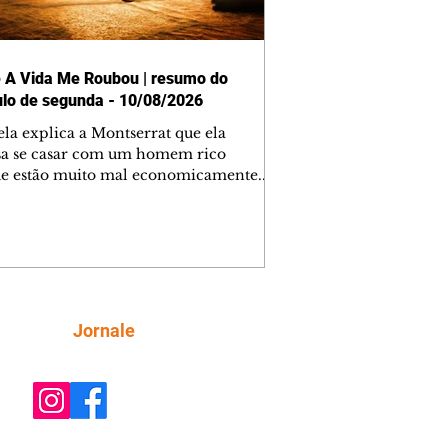
 A Vida Me Roubou | resumo do
ulo de segunda - 10/08/2026
ela explica a Montserrat que ela
sa se casar com um homem rico
e estão muito mal economicamente.
errat responde que se casará com
uis. Graziela rejeita a ideia de
errat e diz que seu pai está com
emas de pressão e não pode sofrer
ma forte emoção. Montserrat sai
ndo e encontra seu pai desmaiado. Ela
 o doutor, que identifica que o senhor
Siga
Jornale
um pré-infarto. Lauro, preocupado,
 Graziela que o dê as escrituras da
ênc