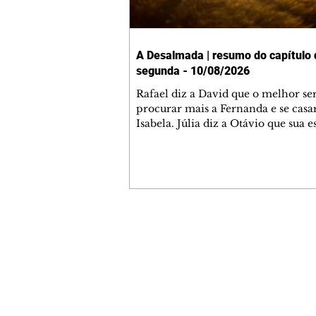
A Desalmada | resumo do capítulo 
segunda - 10/08/2026
Rafael diz a David que o melhor se
procurar mais a Fernanda e se cas
Isabela. Júlia diz a Otávio que sua 
desconfia que ele tem uma amante.
do túmulo de Santiago, Fernanda d
quer justiça para ele mas, ao mesm
se apaixonou por Rafael. Martina cr
David por ainda não conhecer Clar
Sandra. Fernanda confessa a Joana
consegue parar de pensar em Rafae
Contato comercial
Isabela e Rafael garantem a Júlia qu
mmjornale@gmail.com
tudo pronto para o casamento q
Telefone: (41) 99978-9956
Redação
E-mail:
redacaojornale@gmail.com