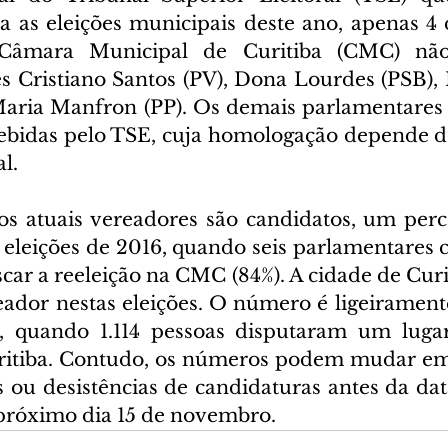
a as eleições municipais deste ano, apenas 4 d
Câmara Municipal de Curitiba (CMC) não 
es Cristiano Santos (PV), Dona Lourdes (PSB), 
Maria Manfron (PP). Os demais parlamentares 
ebidas pelo TSE, cuja homologação depende d
al.
s atuais vereadores são candidatos, um perc
s eleições de 2016, quando seis parlamentares
car a reeleição na CMC (84%). A cidade de Curit
eador nestas eleições. O número é ligeiramente
o, quando 1.114 pessoas disputaram um luga
ritiba. Contudo, os números podem mudar em 
s ou desistências de candidaturas antes da data
 próximo dia 15 de novembro.