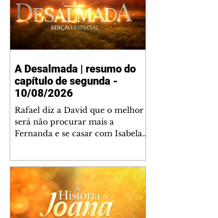
A Desalmada | resumo do
capítulo de segunda -
10/08/2026
Rafael diz a David que o melhor
será não procurar mais a
Fernanda e se casar com Isabela.
Júlia diz a Otávio que sua esposa
desconfia que ele tem uma
amante. Diante do túmulo de
Santiago, Fernanda diz que quer
justiça para ele mas, ao mesmo
tempo, se apaixonou por Rafael.
Martina critica David por ainda