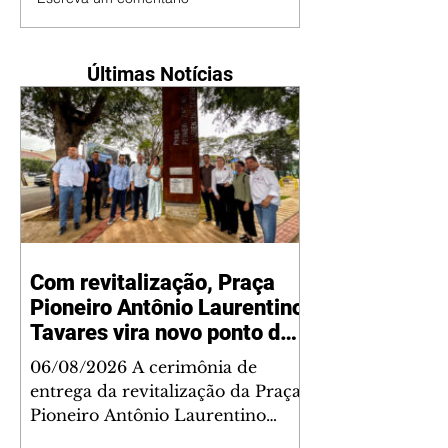
Últimas Notícias
Com revitalização, Praça
Pioneiro Antônio Laurentino
Tavares vira novo ponto de
encontro para famílias e
06/08/2026 A cerimônia de
moradores do Jardim
entrega da revitalização da Praça
Liberdade
Pioneiro Antônio Laurentino
Tavares, localizada no