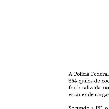
A Polícia Federa
254 quilos de co
foi localizada n
escâner de cargas
Segundo a PF, o 