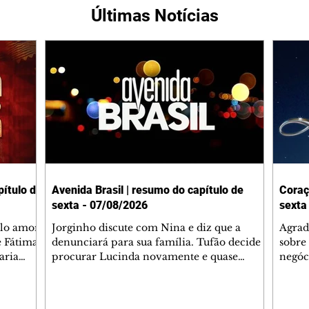
Últimas Notícias
ítulo de
Avenida Brasil | resumo do capítulo de
Coraç
sexta - 07/08/2026
sexta
elo amor
Jorginho discute com Nina e diz que a
Agrad
e Fátima
denunciará para sua família. Tufão decide
sobre 
aria
procurar Lucinda novamente e quase
negóc
u
encontra Nina no lixão. Débora se
Janet
do,
preocupa com Jorginho. Monalisa pede que
Verôn
esteve
Olenka não a deixe sozinha. Tufão
inform