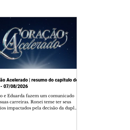
ão Acelerado | resumo do capítulo de
 - 07/08/2026
o e Eduarda fazem um comunicado
suas carreiras. Ronei teme ter seus
ios impactados pela decisão da dupla.
e decide prestar queixa contra
ica. Gael descobre que Naiane passou
ações sigilosas para Talita. Ronei