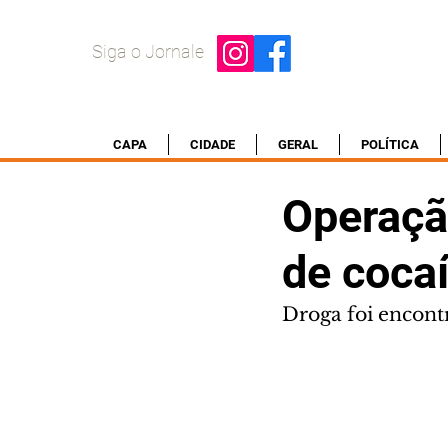
Siga o Jornale
CAPA
CIDADE
GERAL
POLÍTICA
Operaçã
de coca
Droga foi encont