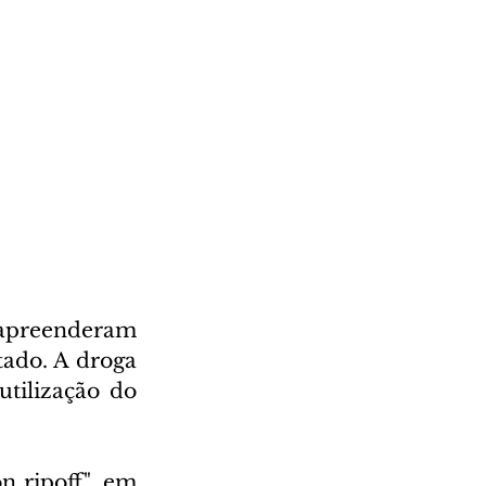
 apreenderam 
ado. A droga 
tilização do 
 ripoff", em 