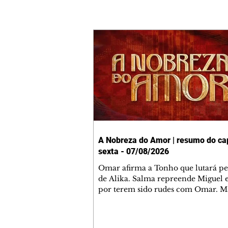
A Nobreza do Amor | resumo do cap
sexta - 07/08/2026
Omar afirma a Tonho que lutará p
de Alika. Salma repreende Miguel 
por terem sido rudes com Omar. M
Helena aconselha Manoel sobre se
namoro com Ana Maria. Pressiona
Bakari revela a Jendal que Chinua 