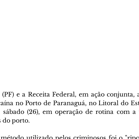
l (PF) e a Receita Federal, em ação conjunta,
caína no Porto de Paranaguá, no Litoral do Est
o sábado (26), em operação de rotina com a u
 do porto.
método utilizado pelos criminosos foi o "ripon