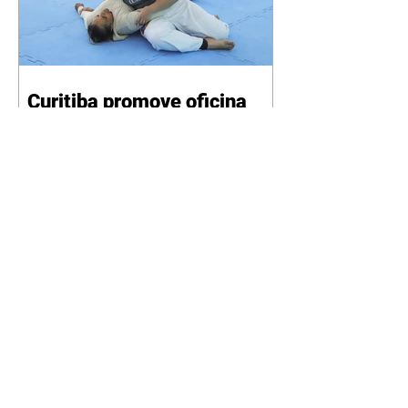
Curitiba promove oficina
gratuita de defesa pessoal
para mulheres durante o
Agosto Lilás
06/08/2026 Divulgação Como
parte da programação do Agosto
Lilás, mês de conscientização e
enfrentamento à violência contra
a mulher, a Prefeitura de
Curitiba, por meio da Secretaria
Municipal de Esporte, Lazer e
Juventude (Smelj) promove, no
dia 11 de agosto, às 14h, a oficina
Segura de Si: Defesa Pessoal e
Autoproteção, no Teatro da Vila,