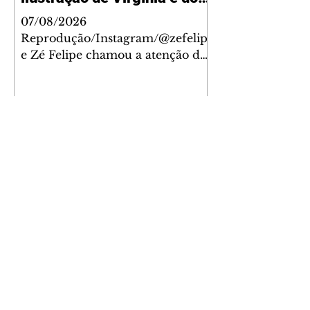
filhos
07/08/2026
Reprodução/Instagram/@zefelip
e Zé Felipe chamou a atenção dos
seguidores ao revelar um detalhe
especial de sua nova aeronave. O
cantor compartilhou nesta
quinta-feira, 6, registros do
jatinho recém-adquirido e
mostrou que decidiu personalizar
o espaço com uma ilustração que
reúne Virginia Fonseca e os três
filhos que eles tiveram juntos:
Maria Alice, Maria Flor e José
Leonardo. Na imagem, aparecem
os apelidos dos integrantes da
família, entre eles "Papai",
"Mamãe",