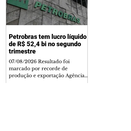
Petrobras tem lucro líquido
de R$ 52,4 bi no segundo
trimestre
07/08/2026 Resultado foi
marcado por recorde de
produção e exportação Agência
Brasil A Petrobras teve lucro
líquido de R$ 52,4 bilhões (US$
10,4 bilhões) no segundo trimestre
de 2026, 97% a mais em
comparação ao mesmo período
de 2025. Esse é um dos maiores
resultados trimestrais da série