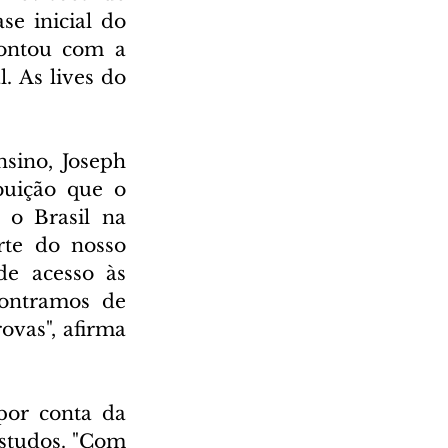
e inicial do 
ontou com a 
. As lives do 
sino, Joseph 
uição que o 
o Brasil na 
te do nosso 
e acesso às 
ontramos de 
vas", afirma 
or conta da 
studos. "Com 