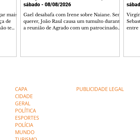
sábado - 08/08/2026
sábad
gar mais
Gael desabafa com Irene sobre Naiane. Sem
Virgí
ça de
querer, João Raul causa um tumulto durante
Sebas
 não tem
a reunião de Agrado com um patrocinador.
entre
ia.
Zilá orienta Osmar a seguir Cinara, que
que B
ão de
percebe a movimentação e alerta Ronei.
nega 
ntino
Palhares confronta Cinara sobre a
Tonho
aproximação com Ronei. Eduarda pensa
a fam
una no
em pedir a Valéria para ficar com Sol. Gael
com O
a. Dora
decide terminar com Naiane. João Raul
e é d
m
inventa para Agrado que não está
comen
Editorias
Editais Certificados
Lyris
conseguindo conviver com seu sucesso, e
tungs
urante de
termina o relacionamento dos dois.
Dióge
CAPA
PUBLICIDADE LEGAL
CIDADE
GERAL
POLÍTICA
ESPORTES
POLÍCIA
MUNDO
TURISMO