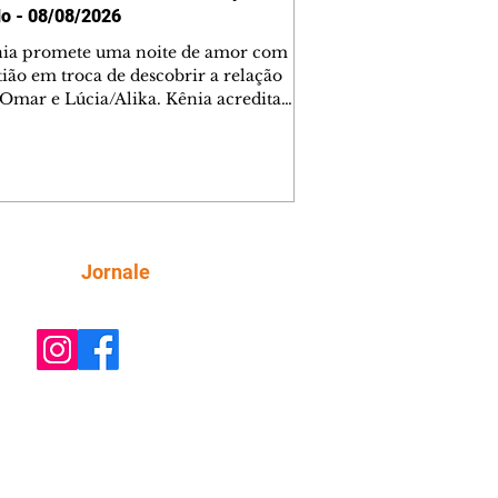
o - 08/08/2026
nia promete uma noite de amor com
tião em troca de descobrir a relação
 Omar e Lúcia/Alika. Kênia acredita
inta esteja mesmo ao lado de Jendal, e
o convite para jantar com os dois.
 desabafa com Casemiro e conta que
ília de Lúcia/Alika tem uma dívida
mar. Ana Maria vai à casa de Manoel
estratada por Fortunato. José e Omar
tam sobre a possível jazida de
Siga
Jornale
tênio na região. Virgínia provoca
nes na frente de Marta. Binta s