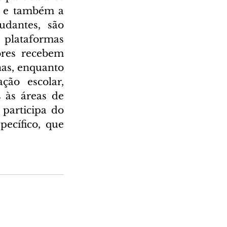
s e também a 
dantes, são 
plataformas 
res recebem 
as, enquanto 
ão escolar, 
às áreas de 
participa do 
cífico, que 