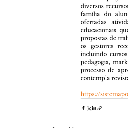
diversos recurso
família do alun
ofertadas ativi
educacionais qu
propostas de tra
os gestores rec
incluindo curso
pedagogia, market
processo de apr
contempla revist
https://sistemapo