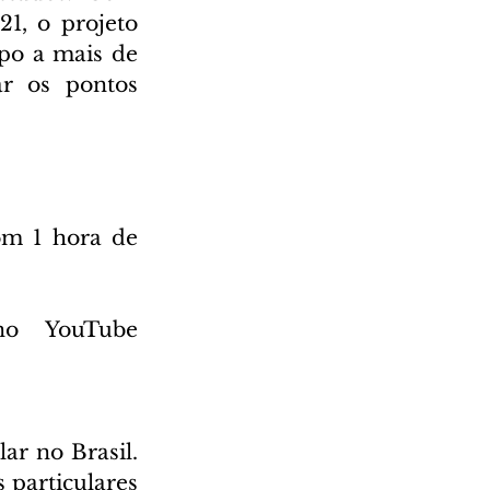
1, o projeto 
po a mais de 
r os pontos 
om 1 hora de 
Veiculação: Canal do Sistema Positivo de Ensino no YouTube 
ar no Brasil. 
particulares 