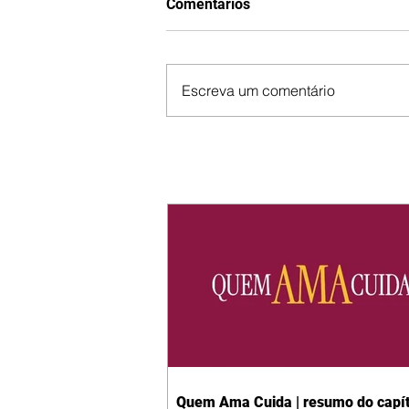
Comentários
Escreva um comentário
Quem Ama Cuida | resumo do capít