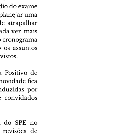
dio do exame 
 planejar uma 
e atrapalhar 
ada vez mais 
o cronograma 
 os assuntos 
vistos.
 Positivo de 
ovidade fica 
nduzidas por 
 convidados 
l do SPE no 
revisões de 