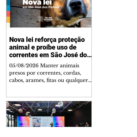
Nova lei reforça proteção
animal e proíbe uso de
correntes em São José dos
Pinhais
05/08/2026 Manter animais
presos por correntes, cordas,
cabos, arames, fitas ou qualquer
outro tipo de contenção passou a
ser proibido em São José dos
Pinhais. A mudança está prevista
na Lei Municipal nº 4.960/2026,
que alterou a Lei nº 4.231/2023 e
reforça as normas de proteção e
bem-estar animal no município.