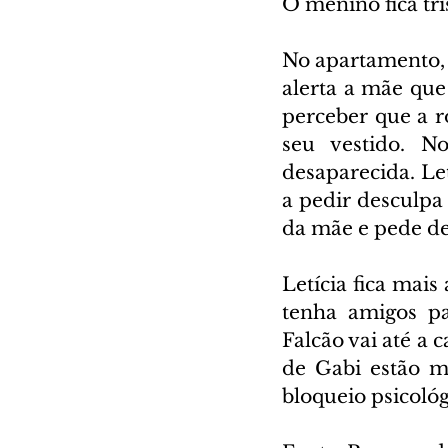
O menino fica t
No apartamento, 
alerta a mãe que
perceber que a ro
seu vestido. No
desaparecida. Let
a pedir desculpa 
da mãe e pede de
Letícia fica mais
tenha amigos pa
Falcão vai até a 
de Gabi estão m
bloqueio psicoló