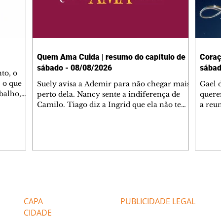
Quem Ama Cuida | resumo do capítulo de
Coraç
sábado - 08/08/2026
sábad
to, o
 o que
Suely avisa a Ademir para não chegar mais
Gael 
balho,
perto dela. Nancy sente a indiferença de
quere
studo
Camilo. Tiago diz a Ingrid que ela não tem
a reu
da nossa
competência para presidir a joalheria.
Zilá 
miliano
André conta a Pedro que a associação de
perce
r Franco
advogados expulsou Ademir. Laurentino
Palha
ir
contrata Adriana para servir no
aprox
 e
restaurante. Adriana vê Pedro e Bruna no
em pe
-0645.
restaurante. Bruna provoca Adriana. Dora
decid
através
pede ajuda a André para marcar um
inven
Editorias
Editais Certificados
encontro com Suely. Adriana diz a Lyris
conse
que está feliz trabalhando no restaurante de
termi
CAPA
PUBLICIDADE LEGAL
Nanc
CIDADE