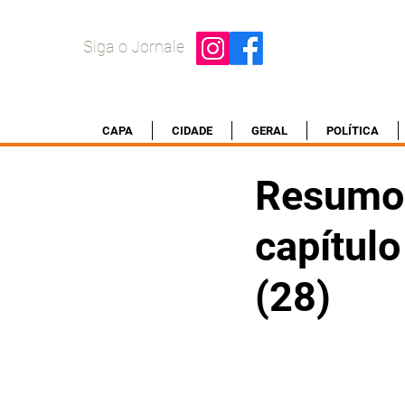
Siga o Jornale
CAPA
CIDADE
GERAL
POLÍTICA
Resumo d
capítul
(28)