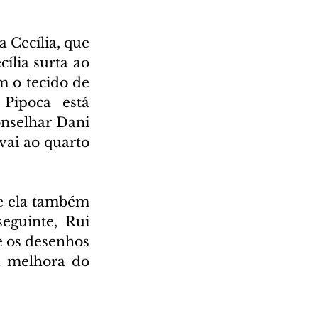
Cecília, que 
lia surta ao 
 o tecido de 
Pipoca está 
onselhar Dani 
vai ao quarto 
ue ela também 
guinte, Rui 
 os desenhos 
a melhora do 