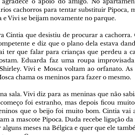
agradece o apoio do amigo. No apartamento
ios cachorros para tentar substituir Pipoca,
a e Vivi se beijam novamente no parque.
 Cintia que desistiu de procurar a cachorra. 
petente e diz que o plano dela estava dando
i ter que falar para crianças que perdeu a ca
gostam. Eduarda faz uma roupa improvisada 
hirley. Vivi e Mosca voltam ao orfanato. As
Mosca chama os meninos para fazer o mesmo.
 na sala. Vivi diz para as meninas que não sabi
 começo foi estranho, mas depois ficou muito 
ninos que o beijo foi muito bom. Cintia vai a
am a mascote Pipoca. Duda recebe ligação da
 alguns meses na Bélgica e quer que ele também