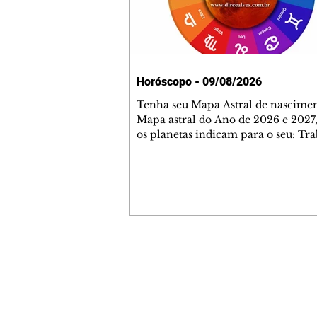
Horóscopo - 09/08/2026
Tenha seu Mapa Astral de nascimen
Mapa astral do Ano de 2026 e 2027,
os planetas indicam para o seu: Tra
Amor, Dinheiro, Saúde e Família. E
com 35 páginas. Adquira já através 
loja virtual ou na loja física: rua E
Perneta 30 – loja 21 – galeria Ceza
– centro – Curitiba. Você pode ped
também através do nosso Whatsapp
receber seu livro virtual: (41) 99719
Escute o programa Bom Dia Astral 
Contato comercial
da Rádio Cultura AM 930 e t
mmjornale@gmail.com
Telefone: (41) 99978-9956