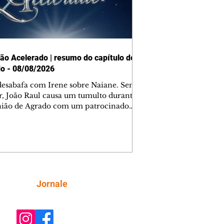
ão Acelerado | resumo do capítulo de
o - 08/08/2026
desabafa com Irene sobre Naiane. Sem
r, João Raul causa um tumulto durante
nião de Agrado com um patrocinador.
orienta Osmar a seguir Cinara, que
be a movimentação e alerta Ronei.
res confronta Cinara sobre a
imação com Ronei. Eduarda pensa
dir a Valéria para ficar com Sol. Gael
e terminar com Naiane. João Raul
ta para Agrado que não está
Siga
Jornale
guindo conviver com seu sucesso, e
na o relacionamento dos dois.