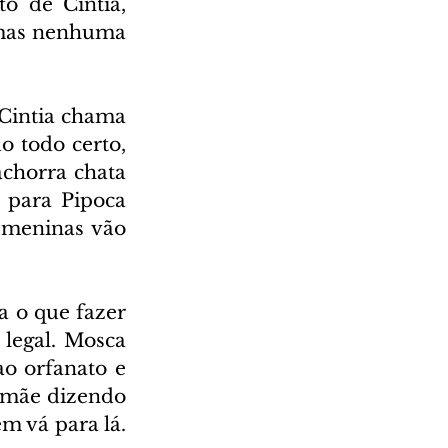
 de Cintia, 
 mas nenhuma 
Cintia chama 
 todo certo, 
chorra chata 
para Pipoca 
 meninas vão 
a o que fazer 
legal. Mosca 
o orfanato e 
 mãe dizendo 
 vá para lá. 