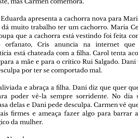
riste, mas Carmen comemora.
Eduarda apresenta a cachorra nova para Maria 
 dá muito trabalho ter um cachorro. Maria Cecí
upa que a cachorra está vestindo foi feita com
 orfanato, Cris anuncia na internet que 
ícia está chateada com a filha. Carol tenta ac
para a mãe e para o crítico Rui Salgado. Dani 
sculpa por ter se comportado mal.
 aliviada e abraça a filha. Dani diz que quer q
ra poder vê-la sempre sorridente. No dia se
casa delas e Dani pede desculpa. Carmen vê que
ais firmes e ameaça fazer algo para barrar 
gico da mulher.