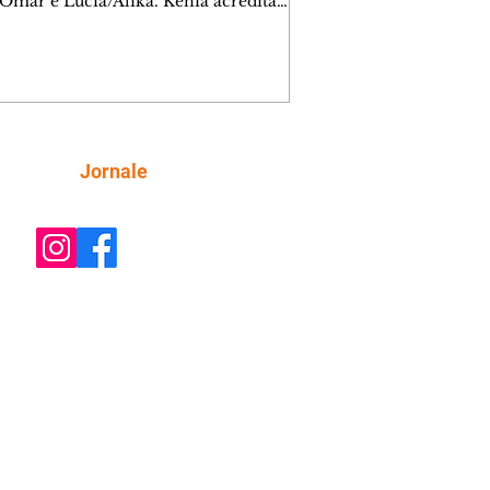
 Omar e Lúcia/Alika. Kênia acredita
inta esteja mesmo ao lado de Jendal, e
o convite para jantar com os dois.
 desabafa com Casemiro e conta que
ília de Lúcia/Alika tem uma dívida
mar. Ana Maria vai à casa de Manoel
estratada por Fortunato. José e Omar
tam sobre a possível jazida de
Siga
Jornale
tênio na região. Virgínia provoca
nes na frente de Marta. Binta s