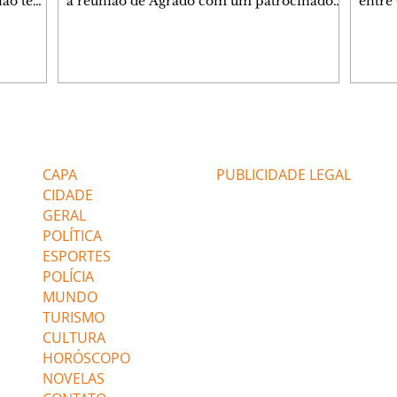
 não tem
a reunião de Agrado com um patrocinador.
entre
ia.
Zilá orienta Osmar a seguir Cinara, que
que B
ão de
percebe a movimentação e alerta Ronei.
nega 
ntino
Palhares confronta Cinara sobre a
Tonho
aproximação com Ronei. Eduarda pensa
a fam
una no
em pedir a Valéria para ficar com Sol. Gael
com O
a. Dora
decide terminar com Naiane. João Raul
e é d
m
inventa para Agrado que não está
comen
Editorias
Editais Certificados
Lyris
conseguindo conviver com seu sucesso, e
tungs
urante de
termina o relacionamento dos dois.
Dióge
CAPA
PUBLICIDADE LEGAL
CIDADE
GERAL
POLÍTICA
ESPORTES
POLÍCIA
MUNDO
TURISMO
CULTURA
HORÓSCOPO
NOVELAS