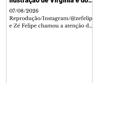
ilustração de Virgínia e dos
filhos
07/08/2026
Reprodução/Instagram/@zefelip
e Zé Felipe chamou a atenção dos
seguidores ao revelar um detalhe
especial de sua nova aeronave. O
cantor compartilhou nesta
quinta-feira, 6, registros do
jatinho recém-adquirido e
mostrou que decidiu personalizar
o espaço com uma ilustração que
reúne Virginia Fonseca e os três
filhos que eles tiveram juntos:
Maria Alice, Maria Flor e José
Leonardo. Na imagem, aparecem
os apelidos dos integrantes da
família, entre eles "Papai",
"Mamãe",