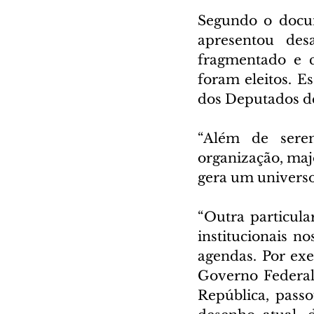
Segundo o docum
apresentou desa
fragmentado e c
foram eleitos. E
dos Deputados de
“Além de serem
organização, majo
gera um universo
“Outra particul
institucionais n
agendas. Por exe
Governo Federal
República, pass