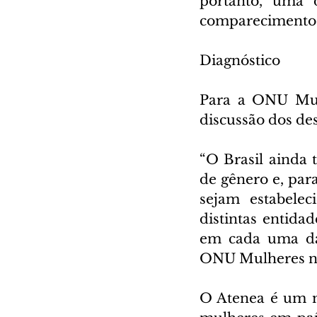
portanto, uma d
comparecimento d
Diagnóstico
Para a ONU Mulh
discussão dos des
“O Brasil ainda
de gênero e, par
sejam estabelec
distintas entida
em cada uma das
ONU Mulheres no 
O Atenea é um me