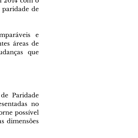
m 2014 com o 
 paridade de 
mparáveis e 
tes áreas de 
udanças que 
 de Paridade 
sentadas no 
rne possível 
s dimensões 