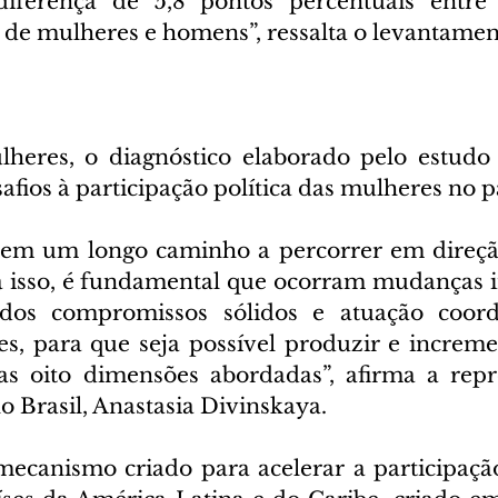
iferença de 5,8 pontos percentuais entre 
e mulheres e homens”, ressalta o levantamen
eres, o diagnóstico elaborado pelo estudo 
afios à participação política das mulheres no p
 tem um longo caminho a percorrer em direçã
a isso, é fundamental que ocorram mudanças ins
idos compromissos sólidos e atuação coord
des, para que seja possível produzir e increme
 oito dimensões abordadas”, afirma a repre
Brasil, Anastasia Divinskaya.
canismo criado para acelerar a participação 