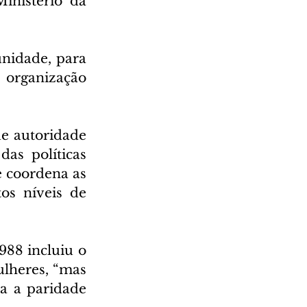
inistério da 
nidade, para 
organização 
e autoridade 
as políticas 
 coordena as 
os níveis de 
88 incluiu o 
lheres, “mas 
a a paridade 