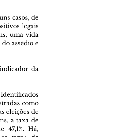
ns casos, de 
itivos legais 
ns, uma vida 
do assédio e 
ndicador da 
dentificados 
stradas como 
s eleições de 
s, a taxa de 
 47,1%. Há, 