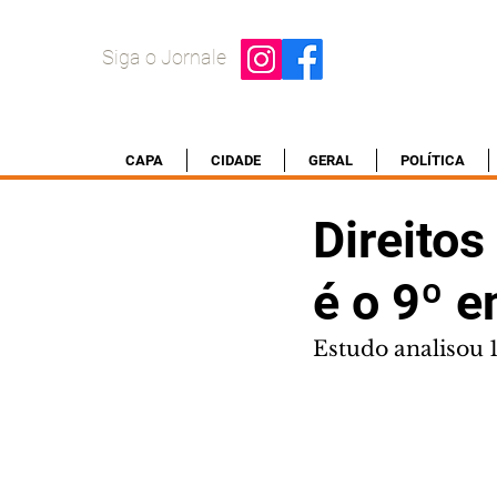
Siga o Jornale
CAPA
CIDADE
GERAL
POLÍTICA
Direitos
é o 9º e
Estudo analisou 1