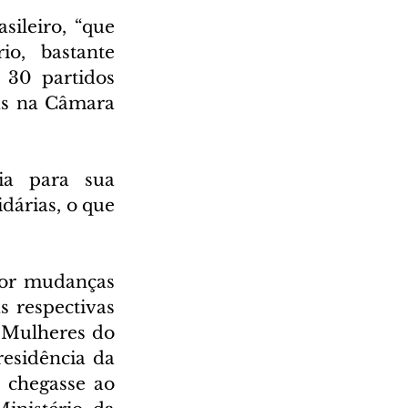
ileiro, “que 
o, bastante 
30 partidos 
as na Câmara 
a para sua 
árias, o que 
por mudanças 
 respectivas 
 Mulheres do 
sidência da 
 chegasse ao 