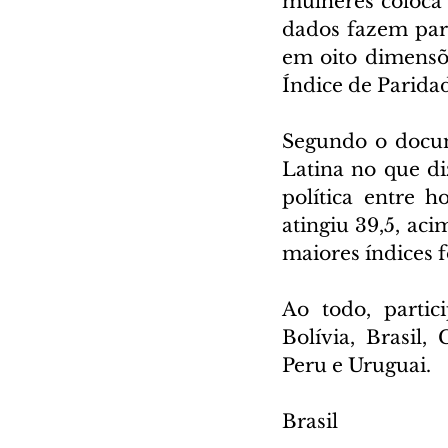
mulheres coloca 
dados fazem part
em oito dimensõe
Índice de Paridade
Segundo o docume
Latina no que diz
política entre h
atingiu 39,5, ac
maiores índices f
Ao todo, partic
Bolívia, Brasil
Peru e Uruguai.
Brasil