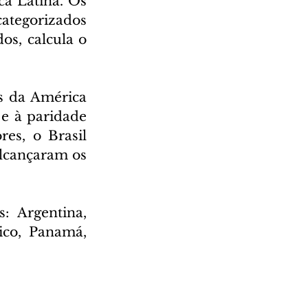
a Latina. Os 
ategorizados 
s, calcula o 
s da América 
e à paridade 
es, o Brasil 
lcançaram os 
 Argentina, 
ico, Panamá, 