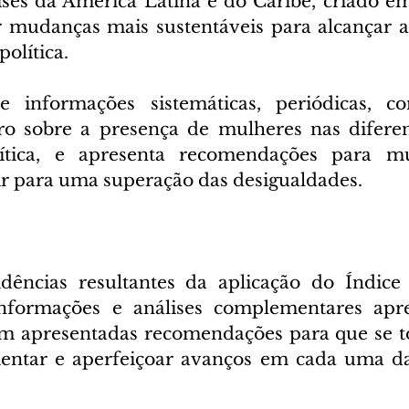
ses da América Latina e do Caribe, criado e
r mudanças mais sustentáveis para alcançar a
política.
 informações sistemáticas, periódicas, co
ro sobre a presença de mulheres nas diferen
lítica, e apresenta recomendações para m
r para uma superação das desigualdades.
idências resultantes da aplicação do Índice
 informações e análises complementares apre
am apresentadas recomendações para que se to
mentar e aperfeiçoar avanços em cada uma da