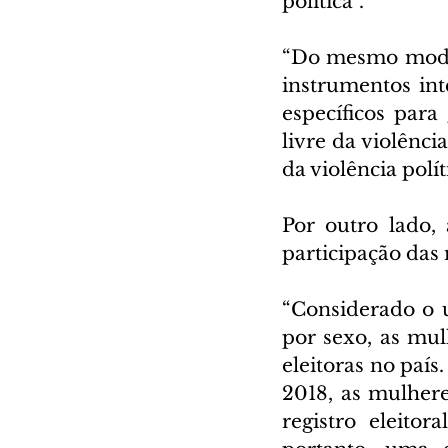
política”.
“Do mesmo modo, 
instrumentos inte
específicos para
livre da violênci
da violência polít
Por outro lado,
participação das 
“Considerado o un
por sexo, as mul
eleitoras no país
2018, as mulher
registro eleito