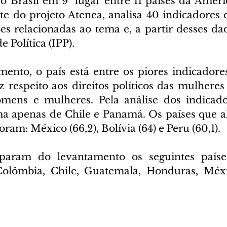
o Brasil em 9º lugar entre 11 países da Améric
e do projeto Atenea, analisa 40 indicadores c
s relacionadas ao tema e, a partir desses dado
 Política (IPP).
nto, o país está entre os piores indicadore
 respeito aos direitos políticos das mulheres 
omens e mulheres. Pela análise dos indicador
ima apenas de Chile e Panamá. Os países que a
oram: México (66,2), Bolívia (64) e Peru (60,1).
iparam do levantamento os seguintes países:
, Colômbia, Chile, Guatemala, Honduras, Méx