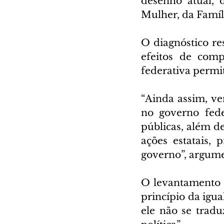
desenho atual, d
Mulher, da Famíl
O diagnóstico re
efeitos de comp
federativa permit
“Ainda assim, ve
no governo feder
públicas, além de
ações estatais, 
governo”, argume
O levantamento d
princípio da igu
ele não se tradu