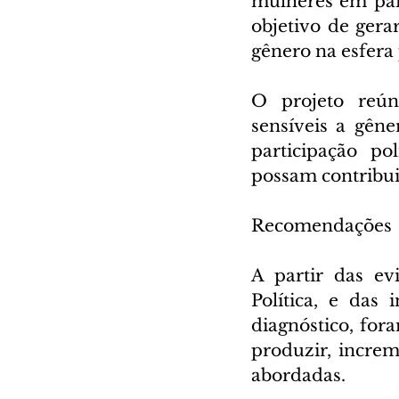
mulheres em paí
objetivo de gera
gênero na esfera 
O projeto reúne
sensíveis a gêne
participação po
possam contribui
Recomendações
A partir das ev
Política, e das
diagnóstico, for
produzir, incre
abordadas.