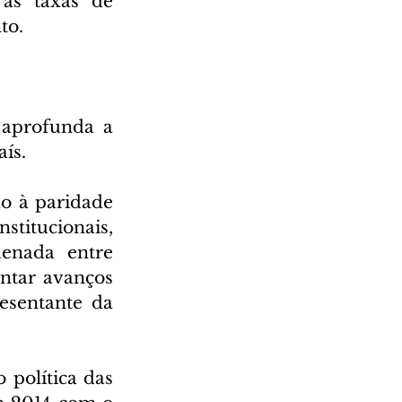
as taxas de 
to.
aprofunda a 
aís.
o à paridade 
titucionais, 
enada entre 
ntar avanços 
sentante da 
política das 