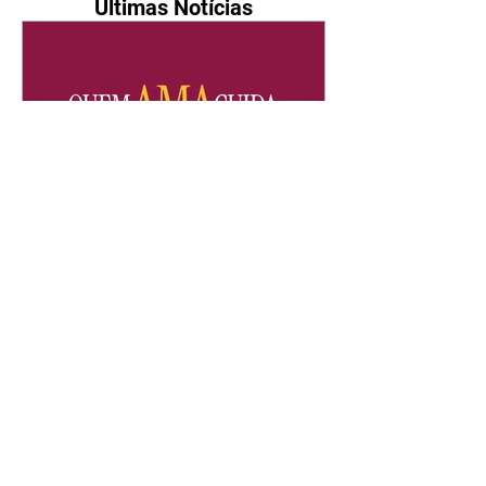
Últimas Notícias
Quem Ama Cuida | resumo
do capítulo de quinta -
06/08/2026
Pedro percebe que Bruna tomou
um remédio para dormir. Joel
demonstra interesse por Adriana.
Fernando elogia Mau Mau. Bia
não gosta quando Brigitte e
Rafael se sentam à mesa com ela
e César, atrapalhando o jantar