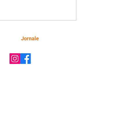
ica. Gael descobre que Naiane passou
ações sigilosas para Talita. Ronei
ra Verônica novamente e descobre
la deixou Bom Retorno. Gael se
ciona com Naiane. Valéria anuncia
e mudará de país, e Eduarda se
Siga
Jornale
upa com Sol. Palhares desconfia de
a em relação a Zilá. Ronei e Cinara
nfia