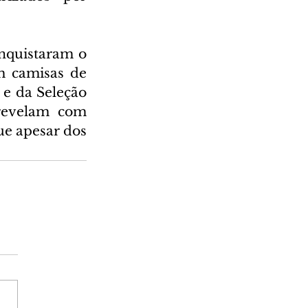
nquistaram o 
 camisas de 
e da Seleção 
revelam com 
ue apesar dos 