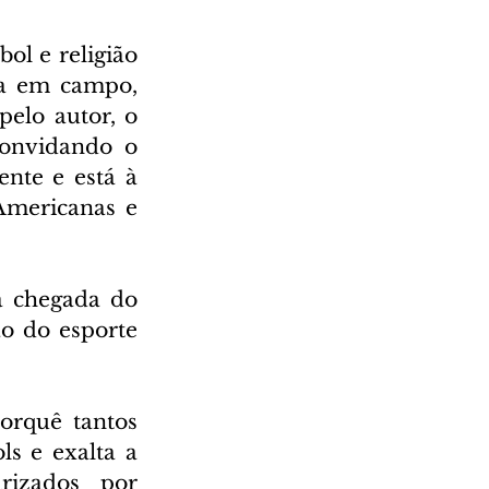
l e religião 
a em campo, 
elo autor, o 
onvidando o 
nte e está à 
Americanas e 
a chegada do 
o do esporte 
rquê tantos 
s e exalta a 
izados por 