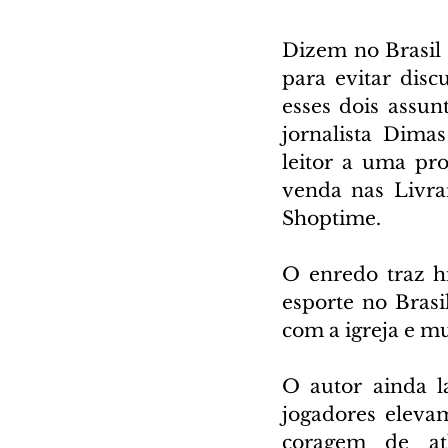
Dizem no Brasil 
para evitar dis
esses dois assun
jornalista Dima
leitor a uma pro
venda nas Livra
Shoptime.
O enredo traz hi
esporte no Brasi
com a igreja e mu
O autor ainda l
jogadores eleva
coragem de atl