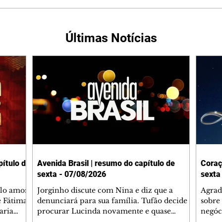
Últimas Notícias
ítulo de
Avenida Brasil | resumo do capítulo de
Coraç
sexta - 07/08/2026
sexta
elo amor
Jorginho discute com Nina e diz que a
Agrad
e Fátima
denunciará para sua família. Tufão decide
sobre 
aria
procurar Lucinda novamente e quase
negóc
u
encontra Nina no lixão. Débora se
Janet