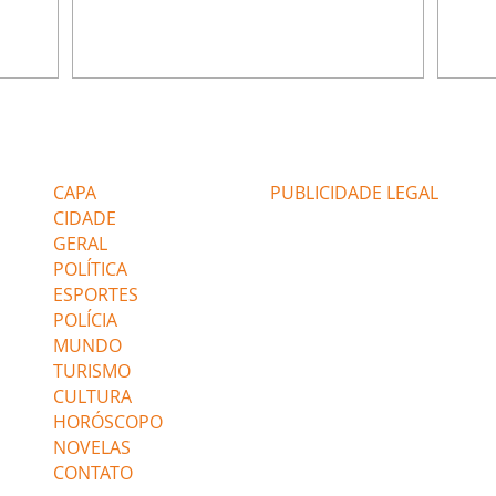
do,
preocupa com Jorginho. Monalisa pede que
Verôn
esteve
Olenka não a deixe sozinha. Tufão
inform
 Alika o
encontra Jorginho e o leva para casa. Max é
procu
. Chinua
hostil com Carminha. Diógenes se irrita
que e
quando Tavinho diz que não negociará o
decep
 Pascoal
passe de Roni por causa de sua sexualidade.
que s
Editorias
Editais Certificados
re que
Janaína admite para Jorginho que Lúcio e
preoc
r aos
Max estavam envolvidos na tentativa de
Cinar
CAPA
PUBLICIDADE LEGAL
assalto à
desco
CIDADE
GERAL
POLÍTICA
ESPORTES
POLÍCIA
MUNDO
TURISMO
CULTURA
HORÓSCOPO
NOVELAS
CONTATO