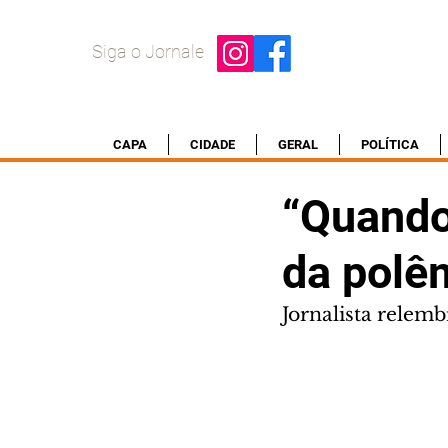
Siga o Jornale
CAPA
CIDADE
GERAL
POLÍTICA
“Quando
da polêm
Jornalista relem