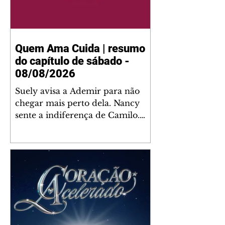
Quem Ama Cuida | resumo
do capítulo de sábado -
08/08/2026
Suely avisa a Ademir para não
chegar mais perto dela. Nancy
sente a indiferença de Camilo.
Tiago diz a Ingrid que ela não
tem competência para presidir a
joalheria. André conta a Pedro
que a associação de advogados
expulsou Ademir. Laurentino
contrata Adriana para servir no
restaurante. Adriana vê Pedro e
Bruna no restaurante. Bruna
provoca Adriana. Dora pede