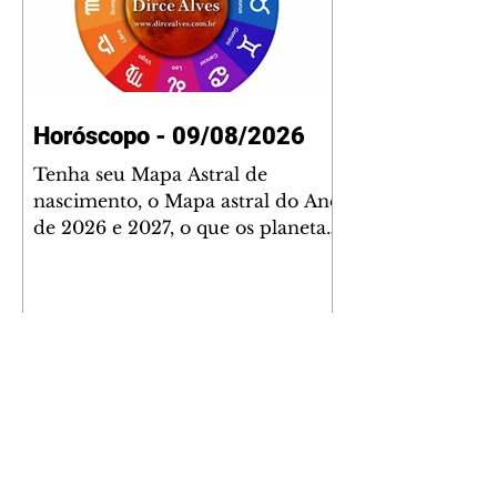
Horóscopo - 09/08/2026
Tenha seu Mapa Astral de
nascimento, o Mapa astral do Ano
de 2026 e 2027, o que os planetas
indicam para o seu: Trabalho,
Amor, Dinheiro, Saúde e Família.
Estudo com 35 páginas. Adquira
já através da nossa loja virtual ou
na loja física: rua Emiliano
Perneta 30 – loja 21 – galeria
Cezar Franco – centro –
Curitiba. Você pode pedir
também através do nosso
Whatsapp e receber seu livro