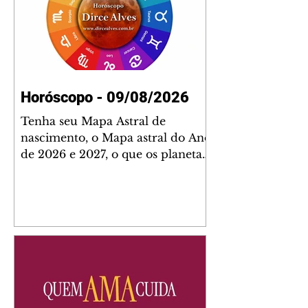
Horóscopo - 09/08/2026
Tenha seu Mapa Astral de
nascimento, o Mapa astral do Ano
de 2026 e 2027, o que os planetas
indicam para o seu: Trabalho,
Amor, Dinheiro, Saúde e Família.
Estudo com 35 páginas. Adquira
já através da nossa loja virtual ou
na loja física: rua Emiliano
Perneta 30 – loja 21 – galeria
Cezar Franco – centro –
Curitiba. Você pode pedir
também através do nosso