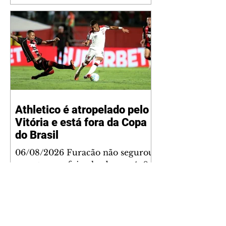
filhos que eles tiveram juntos:
Maria Alice, Maria Flor e José
Leonardo. Na imagem, aparecem
os apelidos dos integrantes da
família, entre eles "Papai",
"Mamãe",
Athletico é atropelado pelo
Vitória e está fora da Copa
do Brasil
06/08/2026 Furacão não segurou
a vantagem, foi goleado por 4x0
Divulgação O Athletico encerrou
sua campanha na Copa do Brasil
nesta quinta-feira (6), em uma
noite infeliz em Salvador (BA). O
time paranaense foi superado por