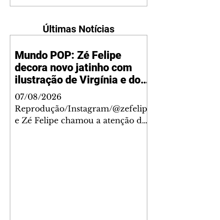
Últimas Notícias
Mundo POP: Zé Felipe
decora novo jatinho com
ilustração de Virgínia e dos
filhos
07/08/2026
Reprodução/Instagram/@zefelip
e Zé Felipe chamou a atenção dos
seguidores ao revelar um detalhe
especial de sua nova aeronave. O
cantor compartilhou nesta
quinta-feira, 6, registros do
jatinho recém-adquirido e
mostrou que decidiu personalizar
o espaço com uma ilustração que
reúne Virginia Fonseca e os três