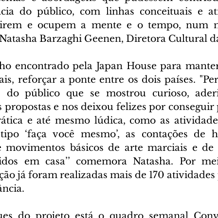
cia do público, com linhas conceituais e at
spirem e ocupem a mente e o tempo, num 
Natasha Barzaghi Geenen, Diretora Cultural da
nho encontrado pela Japan House para manter
ais, reforçar a ponte entre os dois países. "P
e do público que se mostrou curioso, ader
s propostas e nos deixou felizes por conseguir
ática e até mesmo lúdica, como as atividades
 tipo ‘faça você mesmo’, as contações de hi
 movimentos básicos de arte marciais e de d
idos em casa’’ comemora Natasha. Por mei
uição já foram realizadas mais de 170 atividades 
ância.
ues do projeto está o quadro semanal Conv