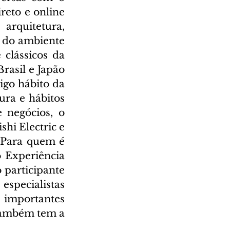
eto e online 
rquitetura, 
 do ambiente 
clássicos da 
rasil e Japão 
go hábito da 
ura e hábitos 
negócios, o 
i Electric e 
 Para quem é 
 Experiência 
participante 
specialistas 
importantes 
também tem a 