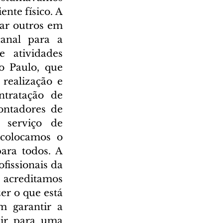
te físico. A 
iar outros em 
anal para a 
atividades 
o Paulo, que 
realização e 
tratação de 
ontadores de 
 serviço de 
colocamos o 
ra todos. A 
fissionais da 
 acreditamos 
r o que está 
 garantir a 
ir para uma 