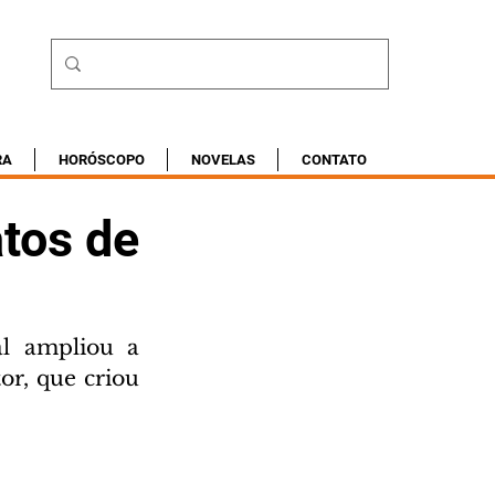
RA
HORÓSCOPO
NOVELAS
CONTATO
atos de
l ampliou a 
or, que criou 