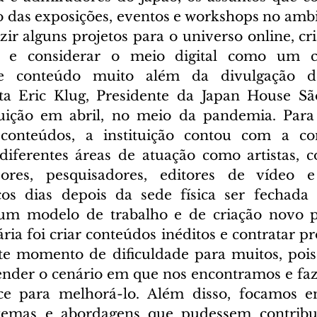
 das exposições, eventos e workshops no ambien
zir alguns projetos para o universo online, cr
o e considerar o meio digital como um c
e conteúdo muito além da divulgação de 
nta Eric Klug, Presidente da Japan House Sã
tuição em abril, no meio da pandemia. Para 
conteúdos, a instituição contou com a con
 diferentes áreas de atuação como artistas, c
ssores, pesquisadores, editores de vídeo e
cos dias depois da sede física ser fechada 
num modelo de trabalho e de criação novo pa
ária foi criar conteúdos inéditos e contratar pro
ste momento de dificuldade para muitos, pois
tender o cenário em que nos encontramos e faze
e para melhorá-lo. Além disso, focamos em
temas e abordagens que pudessem contribu