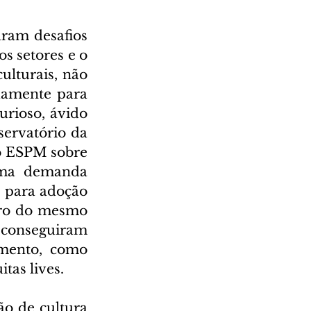
ram desafios 
 setores e o 
ulturais, não 
damente para 
rioso, ávido 
ervatório da 
o ESPM sobre 
ma demanda 
, para adoção 
tro do mesmo 
conseguiram 
mento, como 
tas lives.
o de cultura 