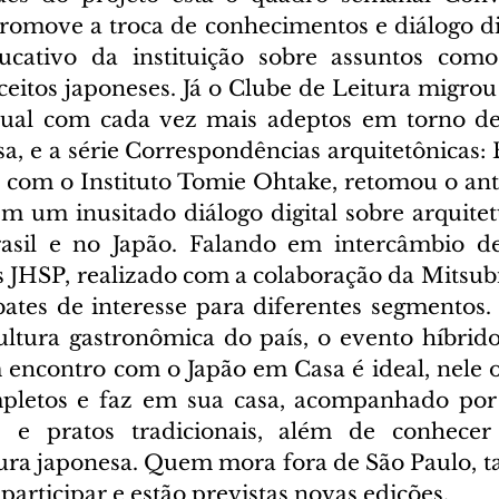
romove a troca de conhecimentos e diálogo dir
cativo da instituição sobre assuntos como a
ceitos japoneses. Já o Clube de Leitura migrou
rtual com cada vez mais adeptos em torno de 
sa, e a série Correspondências arquitetônicas: B
a com o Instituto Tomie Ohtake, retomou o anti
em um inusitado diálogo digital sobre arquitet
sil e no Japão. Falando em intercâmbio de 
JHSP, realizado com a colaboração da Mitsubish
ates de interesse para diferentes segmentos.
ultura gastronômica do país, o evento híbrido
encontro com o Japão em Casa é ideal, nele o 
pletos e faz em sua casa, acompanhado por e
s e pratos tradicionais, além de conhecer 
tura japonesa. Quem mora fora de São Paulo, 
articipar e estão previstas novas edições.