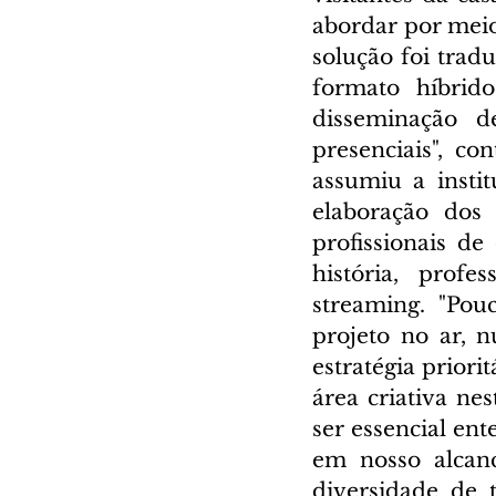
abordar por meio
solução foi tradu
formato híbrid
disseminação d
presenciais", co
assumiu a insti
elaboração dos 
profissionais de
história, profe
streaming. "Pou
projeto no ar, 
estratégia priorit
área criativa ne
ser essencial en
em nosso alcanc
diversidade de 