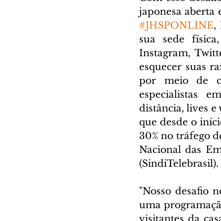
#JHSPONLINE
,
sua sede física
Instagram, Twitt
esquecer suas ra
por meio de c
especialistas e
distância, lives 
que desde o iníc
30% no tráfego de
Nacional das Emp
(SindiTelebrasil).
"Nosso desafio 
uma programação 
visitantes da ca