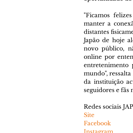
"Ficamos felize
manter a conexã
distantes fisicam
Japão de hoje al
novo público, n
online por ente
entretenimento 
mundo", ressalta 
da instituição a
seguidores e fãs 
Redes sociais J
Site
Facebook
Instagram