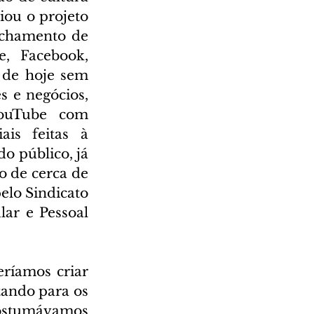
japonesa aberta em 2017 na Avenida Paulista, em São Paulo, criou o projeto 
chamento de 
, Facebook, 
 de hoje sem 
 e negócios, 
ouTube com 
is feitas à 
 público, já 
 de cerca de 
lo Sindicato 
ar e Pessoal 
íamos criar 
ando para os 
costumávamos 