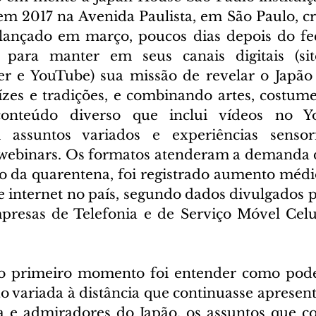
 lançado em março, poucos dias depois do fe
, para manter em seus canais digitais (site
er e YouTube) sua missão de revelar o Japão
ízes e tradições, e combinando artes, costumes
onteúdo diverso que inclui vídeos no Y
m assuntos variados e experiências sensoria
e webinars. Os formatos atenderam a demanda do
io da quarentena, foi registrado aumento médio
 internet no país, segundo dados divulgados pe
resas de Telefonia e de Serviço Móvel Celul
no primeiro momento foi entender como poder
variada à distância que continuasse apresent
sa e admiradores do Japão, os assuntos que 