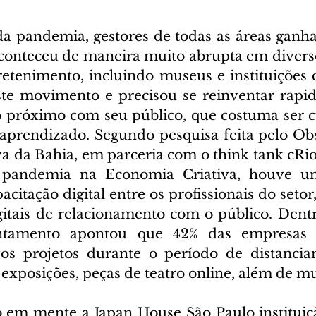
 pandemia, gestores de todas as áreas ganha
aconteceu de maneira muito abrupta em diversos
retenimento, incluindo museus e instituições c
ste movimento e precisou se reinventar rapi
 próximo com seu público, que costuma ser cu
aprendizado. Segundo pesquisa feita pelo Obs
a da Bahia, em parceria com o think tank cRi
 pandemia na Economia Criativa, houve u
acitação digital entre os profissionais do setor
igitais de relacionamento com o público. Den
antamento apontou que 42% das empresas 
os projetos durante o período de distancia
, exposições, peças de teatro online, além de mui
 em mente a Japan House São Paulo instituiçã