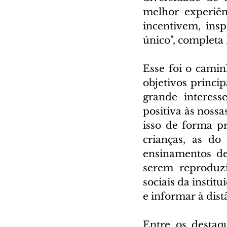
melhor experiên
incentivem, in
único", completa 
Esse foi o cami
objetivos princip
grande interess
positiva às nossa
isso de forma pr
crianças, as do
ensinamentos de
serem reproduz
sociais da instit
e informar à dist
Entre os destaq