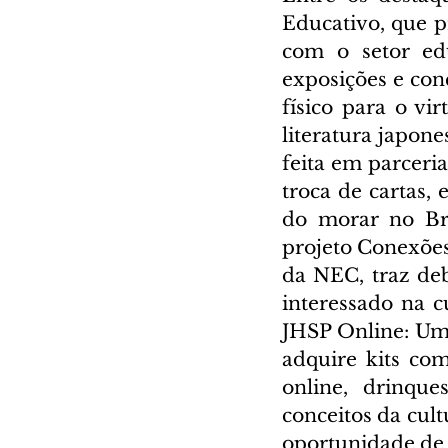
Educativo, que p
com o setor edu
exposições e con
físico para o vi
literatura japone
feita em parceri
troca de cartas, 
do morar no Bra
projeto Conexões 
da NEC, traz deb
interessado na c
JHSP Online: Um 
adquire kits com
online, drinque
conceitos da cul
oportunidade de p