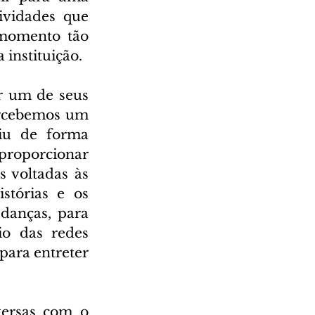
ividades que 
momento tão 
 instituição.
 um de seus 
ercebemos um 
iu de forma 
 proporcionar 
 voltadas às 
stórias e os 
anças, para 
o das redes 
para entreter 
ersas com o 