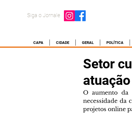
Siga o Jornale
CAPA
CIDADE
GERAL
POLÍTICA
Setor cu
atuação 
O aumento da d
necessidade da ca
projetos online 