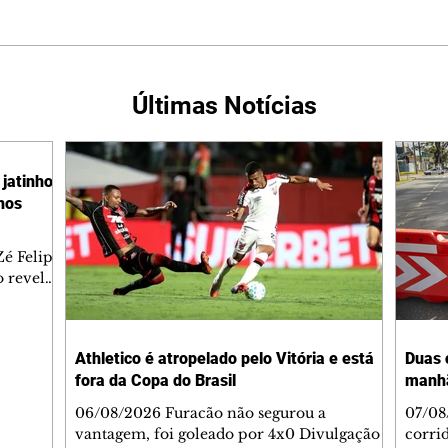
Últimas Notícias
jatinho
lhos
é Felipe
 revelar
ronave.
-feira,
rido e
Athletico é atropelado pelo Vitória e está
Duas 
o espaço
fora da Copa do Brasil
manh
inia
veram
06/08/2026 Furacão não segurou a
07/08
sé
vantagem, foi goleado por 4x0 Divulgação
corri
s