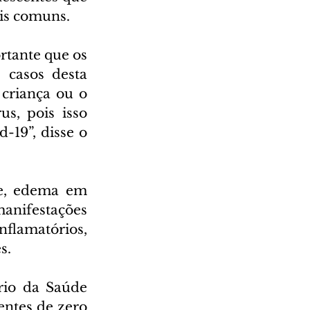
ais comuns.
tante que os 
 casos desta 
criança ou o 
s, pois isso 
19”, disse o 
e, edema em 
ifestações 
flamatórios, 
s.
io da Saúde 
ntes de zero 