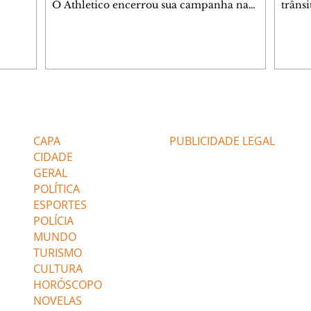
O Athletico encerrou sua campanha na
trâns
 entre
Copa do Brasil nesta quinta-feira (6), em
domin
uma noite infeliz em Salvador (BA). O time
5h30 
paranaense foi superado por 4×0 pelo
Jardi
Vitória, no Barradão, e viu derreter a
Agent
vantagem de dois gols que levou da Arena
acomp
da Baixada. A equipe baiana marcou dois
é par
gols em cada tempo. Renê e Erick
deslo
Editorias
Editais Certificados
balançaram a rede no primeiro. Renê e
respei
Marinho fecharam a conta no segundo.
orient
CAPA
PUBLICIDADE LEGAL
Superado por 4×
utiliz
CIDADE
GERAL
POLÍTICA
ESPORTES
POLÍCIA
MUNDO
TURISMO
CULTURA
HORÓSCOPO
NOVELAS