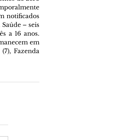
poralmente 
m notificados 
Saúde – seis 
s a 16 anos. 
ermanecem em 
(7), Fazenda 