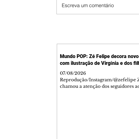
Escreva um comentário
Mundo POP: Zé Felipe decora novo 
com ilustração de Virgínia e dos fi
07/08/2026
Reprodução/Instagram/@zefelipe Z
chamou a atenção dos seguidores ao
um detalhe especial de sua nova ae
O cantor compartilhou nesta quinta
6, registros do jatinho recém-adqui
mostrou que decidiu personalizar 
com uma ilustração que reúne Virg
Fonseca e os três filhos que eles ti
juntos: Maria Alice, Maria Flor e Jo
Leonardo. Na imagem, aparecem o