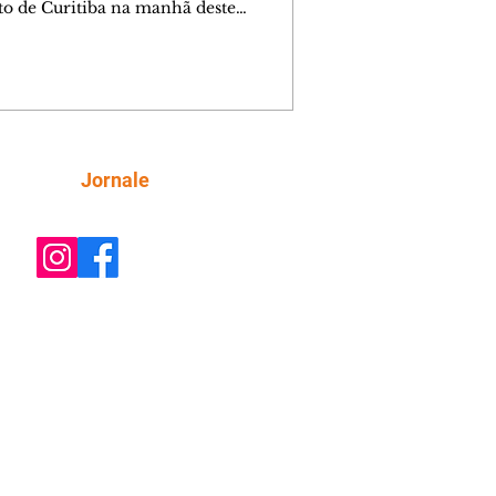
ito de Curitiba na manhã deste
go (9/8). As mudanças começam às
e afetam principalmente as regiões do
m das Américas e do Água Verde.
es de trânsito e monitores farão o
anhamento das provas. A orientação
a que os motoristas programem os
camentos com antecedência,
Siga
Jornale
tem a sinalização provisória e as
ações dos agentes de trânsito,
ando rotas al