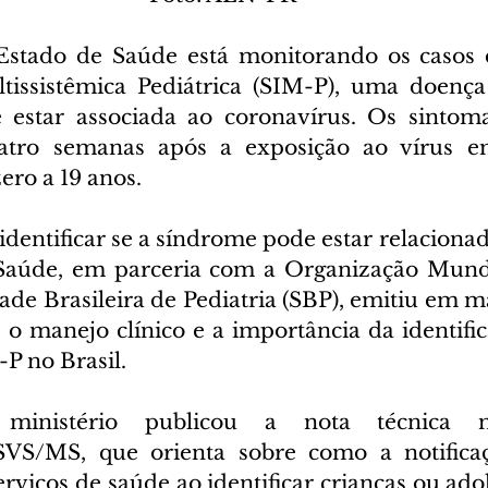
 Estado de Saúde está monitorando os casos 
tissistêmica Pediátrica (SIM-P), uma doença
 estar associada ao coronavírus. Os sintom
atro semanas após a exposição ao vírus em
ero a 19 anos.
dentificar se a síndrome pode estar relacionad
 Saúde, em parceria com a Organização Mundi
de Brasileira de Pediatria (SBP), emitiu em ma
 o manejo clínico e a importância da identific
P no Brasil.
inistério publicou a nota técnica n
S/MS, que orienta sobre como a notificaç
erviços de saúde ao identificar crianças ou ado