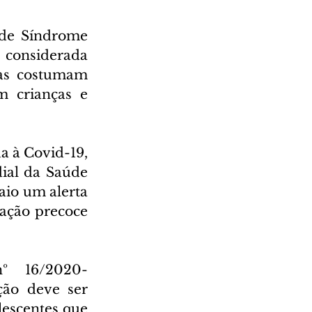
de Síndrome 
 considerada 
as costumam 
 crianças e 
a à Covid-19, 
al da Saúde 
io um alerta 
ação precoce 
º 16/2020-
ão deve ser 
lescentes que 