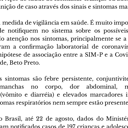
nição de caso através dos sinais e sintomas m
 medida de vigilância em saúde. É muito impor
de notifiquem no sistema sobre os possíveis
o atenção nos sintomas, principalmente se a 
ram a confirmação laboratorial de coronavíru
ipótese de associação entre a SIM-P e a Covid-
de, Beto Preto.
intomas são febre persistente, conjuntivit
 manchas no corpo, dor abdominal, man
s (vômito e diarréia) e elevados marcadores in
tomas respiratórios nem sempre estão presente
asil, até 22 de agosto, dados do Ministér
m notificados casos de 197 crianças e adolesce