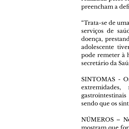
preencham a defi
“Trata-se de uma
serviços de saú
doença, prestand
adolescente tive
pode remeter à h
secretário da Saú
SINTOMAS - Os s
extremidades,
gastrointestinai
sendo que os sin
NÚMEROS – No Br
mostram que fora