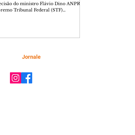
ecisão do ministro Flávio Dino ANPR
remo Tribunal Federal (STF)
ou nesta sexta-feira (7) o julgamento
i analisar a decisão liminar que
ndeu o processo de desestatização da
nhia de Tecnologia da Informação e
icação do Paraná (Celepar). A
e, prevista para ocorrer até o dia 18 de
, será feita no âmbito da Ação Direta
Siga
Jornale
constitucionalidade, relatada pelo
ministro Flávio Dino. A liminar fo