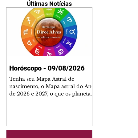
Últimas Notícias
Horóscopo - 09/08/2026
Tenha seu Mapa Astral de
nascimento, o Mapa astral do Ano
de 2026 e 2027, o que os planetas
indicam para o seu: Trabalho,
Amor, Dinheiro, Saúde e Família.
Estudo com 35 páginas. Adquira
já através da nossa loja virtual ou
na loja física: rua Emiliano
Perneta 30 – loja 21 – galeria