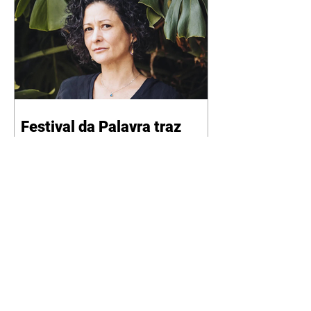
Festival da Palavra traz
Pilar Quintana, teatro,
programação infantil e
oficinas
06/08/2026 Grandes nomes da
literatura brasileira e
internacional dão continuidade
ao IV Festival da Palavra de
Curitiba. A programação gratuita
para a sexta-feira (7/8) inclui
oficinas, bate-papos, peças de
teatro, exposições e mesas-