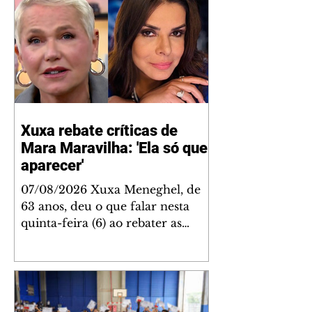
Xuxa rebate críticas de
Mara Maravilha: 'Ela só quer
aparecer'
07/08/2026 Xuxa Meneghel, de
63 anos, deu o que falar nesta
quinta-feira (6) ao rebater as
críticas de Mara Maravilha, de 58,
sobre a turnê "O Último Voo da
Nave". A Rainha dos Baixinhos
deixou uma mensagem bem
direta em um vídeo que