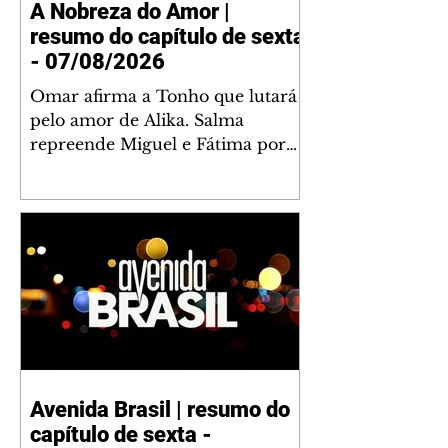
A Nobreza do Amor |
resumo do capítulo de sexta
- 07/08/2026
Omar afirma a Tonho que lutará
pelo amor de Alika. Salma
repreende Miguel e Fátima por
terem sido rudes com Omar.
Maria Helena aconselha Manoel
sobre seu namoro com Ana
Maria. Pressionado, Bakari revela
a Jendal que Chinua esteve em
terras inimigas. Omar pede que
Alika o acompanhe até a agência
bancária. Chinua alerta Dumi,
Akin e Ladisa sobre as
desconfianças de Jendal, que
Avenida Brasil | resumo do
sonda Pascoal sobre seu
capítulo de sexta -
conselheiro. Chinua sugere que